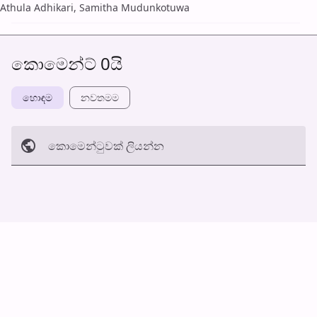
Athula Adhikari, Samitha Mudunkotuwa
කොමෙන්ට් 0යි
හොඳම
නවත​මම
කොමෙන්ටුව​ක් ලියන්න
අත්හරින්​න
හ​රි