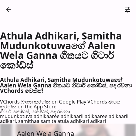
Athula Adhikari, Samitha
Mudunkotuwaගේ Aalen
Wela Ganna ගීතයට ගිටාර්
කෝඩ්ස්
Athula Adhikari, Samitha Mudunkotuwaගේ
Aalen Wela Ganna ගීතයට ගිටාර් කෝඩ්ස්, පද රච​නා
VChords වෙති​න්
VChords බාගත කරන්න on Google Play
VChords බාගත
කරන්න on the App Store
ගිටාර් කෝඩ්ස්, කෝඩ්ස්, පද රච​නා
mudunkotuva adhikaaree adhikaarii adikaaree adikaarii
adikari, samithaa samita atula adhikari adikari
Aalen Wela Ganna