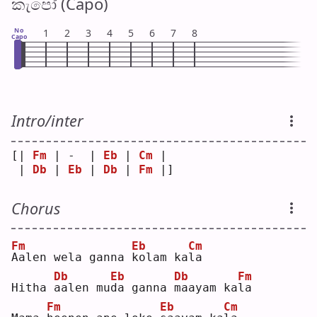
කැපෝ (Capo)
No
1
2
3
4
5
6
7
8
Capo
Intro/inter
[| 
Fm
 | -  | 
Eb
 | 
Cm
 | 
 | 
Db
 | 
Eb
 | 
Db
 | 
Fm
 |]
Chorus
Fm
Eb
Cm
A
alen wela ganna 
k
olam ka
l
a  
Db
Eb
Db
Fm
Hitha 
a
alen mu
d
a ganna 
m
aayam ka
l
a  
Fm
Eb
Cm