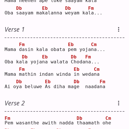
Mama 
h
eenen ape loke 
s
aayam ka
l
a  
Db
Eb
Db
Fm
Oba 
s
aayam ma
k
alanna 
w
eyam ka
l
a...
Verse 1
Fm
Eb
Cm
Mama 
d
asin kala obata 
p
em yoja
n
a...
Db
Eb
Db
Fm
Oba ka
l
a yoja
n
a walata 
C
hoda
n
a...
Fm
Eb
Cm
Mama 
m
athin indan winda 
i
n weda
n
a  
Db
Eb
Db
Fm
Ai o
y
a beluwe 
A
s diha ma
g
e  naada
n
a  
Verse 2
Fm
Db
Cm
P
em wasanthe awith nadda 
t
haamath o
h
e  