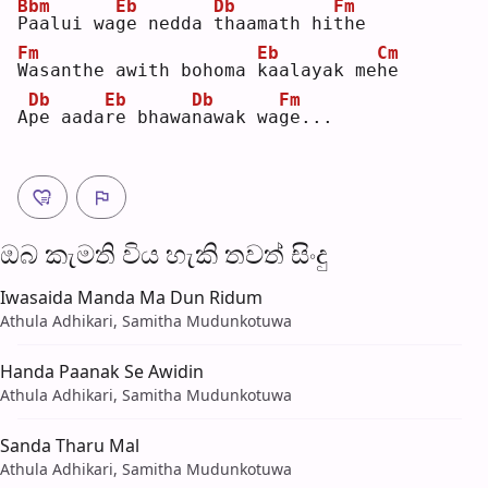
Bbm
Eb
Db
Fm
P
aalui wa
g
e nedda 
t
haamath hi
t
he 
Fm
Eb
Cm
W
asanthe awith bohoma 
k
aalayak me
h
e  
Db
Eb
Db
Fm
A
p
e aada
r
e bhawa
n
awak wa
g
e...
ඔබ කැමති විය හැ​කි තව​ත් සිංදු
Iwasaida Manda Ma Dun Ridum
Athula Adhikari, Samitha Mudunkotuwa
Handa Paanak Se Awidin
Athula Adhikari, Samitha Mudunkotuwa
Sanda Tharu Mal
Athula Adhikari, Samitha Mudunkotuwa