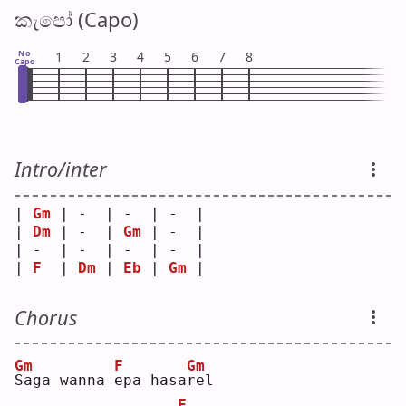
කැපෝ (Capo)
No
1
2
3
4
5
6
7
8
Capo
Intro/inter
| 
Gm
 | -  | -  | -  |
| 
Dm
 | -  | 
Gm
 | -  |
| -  | -  | -  | -  |
| 
F
  | 
Dm
 | 
Eb
 | 
Gm
 |
Chorus
Gm
F
Gm
S
aga wanna 
e
pa hasa
r
el 
F