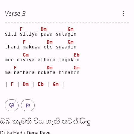
Verse 3
F
Dm
Gm
sili 
s
iliya 
p
awa sula
g
in 
F
Dm
Gm
thani 
m
akuwa o
b
e suwa
d
in 
Gm
Eb
mee di
v
iya athara magak
i
n  
F
Dm
Gm
ma 
n
athara nok
a
ta hinah
e
n  
| 
F
 | 
Dm
 | 
Eb
 | 
Gm
 |
ඔබ කැමති විය හැ​කි තව​ත් සිංදු
Duka Hadu Dena Raye