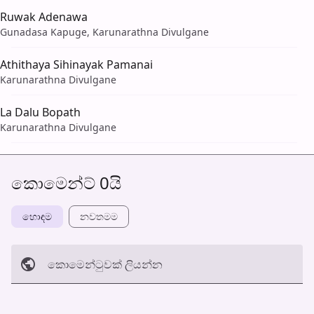
Ruwak Adenawa
Gunadasa Kapuge, Karunarathna Divulgane
Athithaya Sihinayak Pamanai
Karunarathna Divulgane
La Dalu Bopath
Karunarathna Divulgane
කොමෙන්ට් 0යි
හොඳම
නවත​මම
කොමෙන්ටුව​ක් ලියන්න
අත්හරින්​න
හ​රි