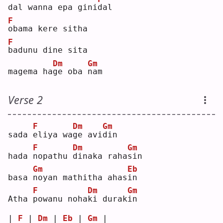
dal wanna epa gini
d
al 
F
o
bama kere sitha
F
b
adunu dine sita
Dm
Gm
magema ha
g
e oba 
n
am 
Verse 2
F
Dm
Gm
sada 
e
liya wa
g
e avi
d
in 
F
Dm
Gm
hada 
n
opathu 
d
inaka raha
s
in 
Gm
Eb
basa 
n
oyan mathitha ahas
i
n  
F
Dm
Gm
Atha 
p
owanu noha
k
i durak
i
n  
| 
F
 | 
Dm
 | 
Eb
 | 
Gm
 |