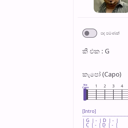
පද පමණ​ක්
කී එ​ක : G
කැපෝ (Capo)
No
1
2
3
4
Capo
[Intro]

--------------------------------
| G  | -  | D  | -  |

| C  | -  | D  | -  |
