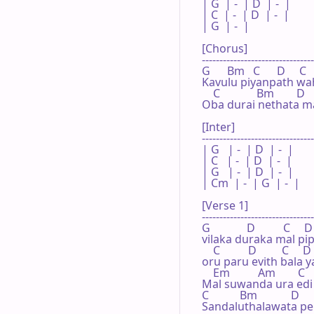
| G  | -  | D  | -  |

| C  | -  | D  | -  |

| G  | -  |

[Chorus]

--------------------------------
G      Bm   C      D     C  
Kavulu piyanpath wa
    C             Bm        D  
Oba durai nethata ma s
[Inter]

--------------------------------
| G   | -  | D  | -  |

| C   | -  | D  | -  |

| G   | -  | D  | -  |

| Cm  | -  | G  | -  |

[Verse 1]

--------------------------------
G             D          C     D
vilaka duraka mal pi
    C          D         C     D 
oru paru evith bala ya
    Em          Am        C  
Mal suwanda ura edi
C           Bm            D   
Sandaluthalawata pel