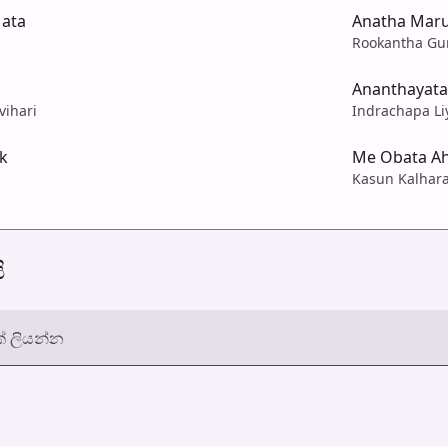
ata
Anatha Mar
Rookantha Gu
Ananthayata
vihari
Indrachapa Li
k
Me Obata A
Kasun Kalhar
ි
් ලියන්න