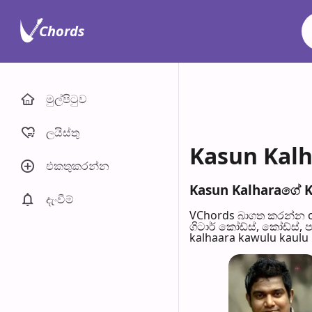
Chords
මුල්පිටු​ව
ලයිස්තු
Kasun Kalh
එකතුකරන්​න
Kasun Kalharaගේ Ka
දැංවී​ම්
VChords බාගත කරන්න o
ගිටාර් කෝඩ්ස්, කෝඩ්ස්, 
kalhaara kawulu kaulu