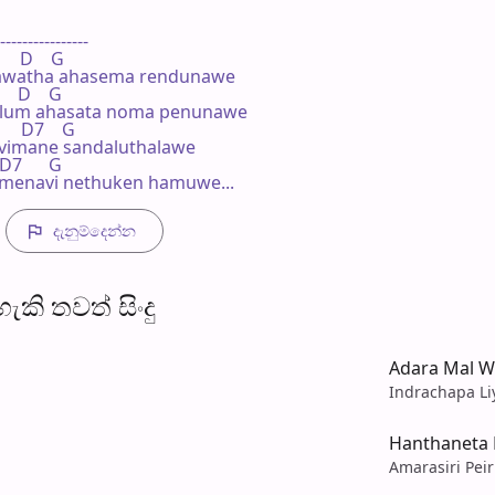
----------------

      D    G

ndawatha ahasema rendunawe

     D    G

elum ahasata noma penunawe

     D7    G

 vimane sandaluthalawe

 D7      G

 menavi nethuken hamuwe...
දැනුම්දෙන්​න
​කි තව​ත් සිංදු
Adara Mal W
Indrachapa Li
Hanthaneta 
Amarasiri Peir