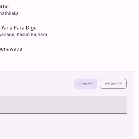
uthe
nathilaka
 Yana Para Dige
yanage, Kasun Kalhara
henawada
a
හොඳම
නවත​මම
හ​රි