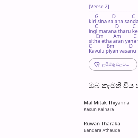
[Verse 2]

--------------------------------
     G           D             C 
kiri sina salana sa
     C              D           C 
ingi marana tharu k
      Em        Am          C 
sitha etha aran yana
C            Bm            D   
Kavulu piyan vasanu
ලයිස්තු වලට...
ඔබ කැමති විය හැ
Mal Mitak Thiyanna
Kasun Kalhara
Ruwan Tharaka
Bandara Athauda