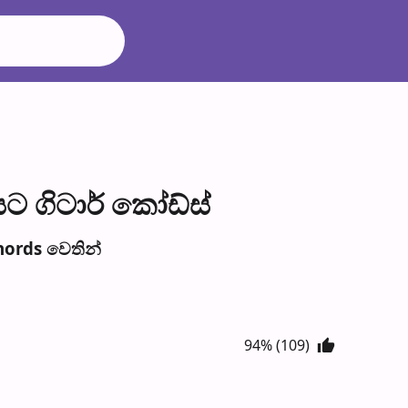
 ගිටාර් කෝඩ්ස්
ords වෙති​න්
94% (109)