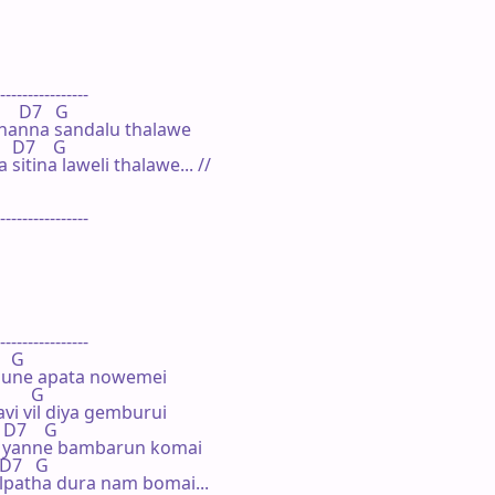
----------------

     D7   G

hanna sandalu thalawe

    D7    G

itina laweli thalawe... //

----------------

----------------

   G

pune apata nowemei

       G

vi vil diya gemburui

  D7    G

 yanne bambarun komai

  D7   G

patha dura nam bomai...
