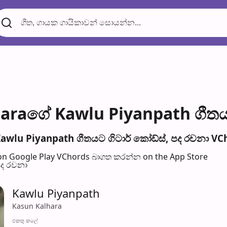
araගේ Kawlu Piyanpath ගීතයට
wlu Piyanpath ගීතයට ගිටාර් කෝඩ්ස්, පද රච​නා VCh
n Google Play
VChords බාගත කරන්න on the App Store
පද රච​නා
Kawlu Piyanpath
Kasun Kalhara
එක​තු කලේ