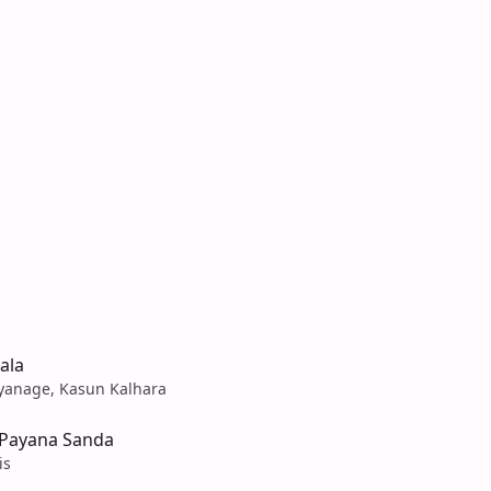
ala
yanage, Kasun Kalhara
Payana Sanda
is