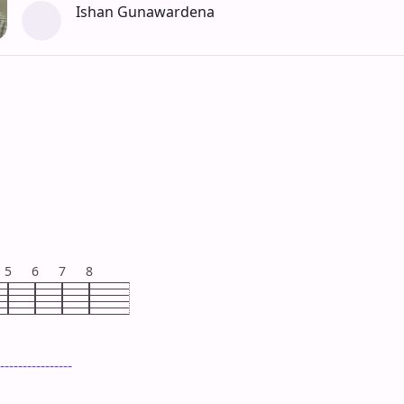
Ishan Gunawardena
5
6
7
8
----------------
