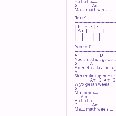
Ha ha ha.....

G              Am

Ma.... math weela ...

[Inter]

--------------------------------
| F  | - | - | - |

| Am | - | - | - |

| -  | - | - | - |

| -  | - | - | - |

[Verse 1]

--------------------------------
A                      D

Neela nethu age pera 
G            A

E deneth ada a nekug
A                                   G
Sith thula supipuna 
               Am  G  Am  
Wiyo ge lan weela..

G

Mmmmm....

      Am

Ha ha ha.....

G              Am

Ma.... math weela ...
