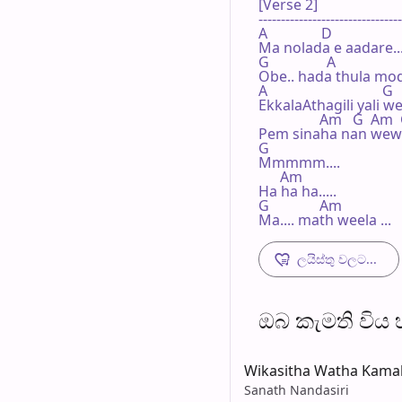
[Verse 2]

--------------------------------
A               D

Ma nolada e aadare...
G                A

Obe.. hada thula mod
A                                G

EkkalaAthagili yali 
                 Am   G  Am
Pem sinaha nan wewa.
G

Mmmmm....

      Am

Ha ha ha.....

G              Am

Ma.... math weela ...
ලයිස්තු වලට...
ඔබ කැමති විය හැ
Wikasitha Watha Kama
Sanath Nandasiri