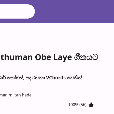
athuman Obe Laye ගීතයට
් කෝඩ්ස්, පද රච​නා VChords වෙති​න්
uman miltan hade
100% (56)