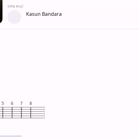
එක​තු කලේ
Kasun Bandara
5
6
7
8
--------------
