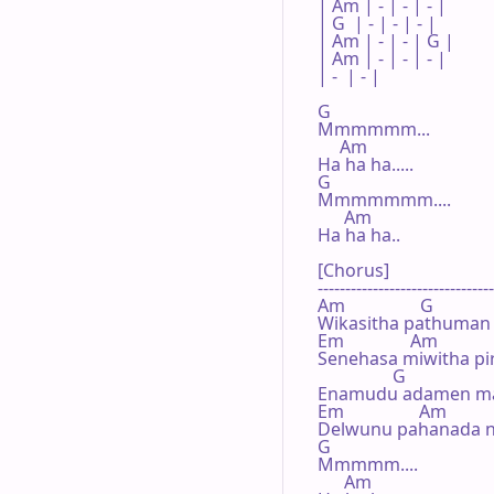
| Am | - | - | - |

| G  | - | - | - |

| Am | - | - | G |

| Am | - | - | - |

| -  | - |   

G

Mmmmmm...

     Am

Ha ha ha.....

G

Mmmmmmm....

      Am

Ha ha ha..

[Chorus]

--------------------------------
Am                 G

Wikasitha pathuman o
Em               Am

Senehasa miwitha piri
                 G

Enamudu adamen ma
Em                 Am

Delwunu pahanada ni
G

Mmmmm....

      Am
