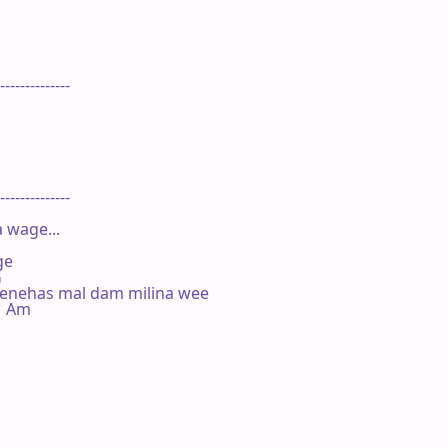
--------------

--------------

wage...

e



senehas mal dam milina wee

G  Am
