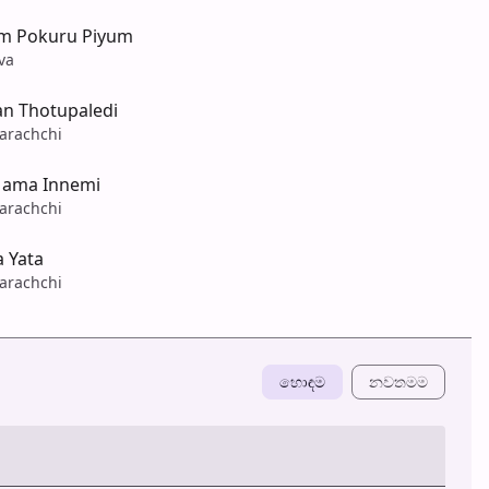
em Pokuru Piyum
va
n Thotupaledi
arachchi
ama Innemi
arachchi
 Yata
arachchi
හොඳම
නවත​මම