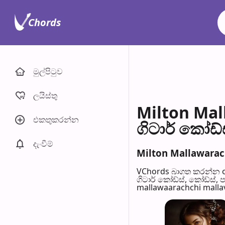
Chords
මුල්පිටු​ව
ලයිස්තු
Milton Ma
එකතුකරන්​න
ගිටාර් කෝඩ්
දැංවී​ම්
Milton Mallawarach
VChords බාගත කරන්න o
ගිටාර් කෝඩ්ස්, කෝඩ්ස්, 
mallawaarachchi mallav