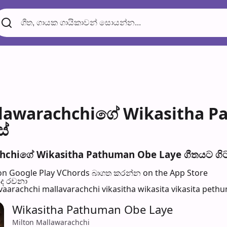
llawarachchiගේ Wikasitha P
ස්
chiගේ Wikasitha Pathuman Obe Laye ගීතයට ගිටාර
n Google Play
VChords බාගත කරන්න on the App Store
පද රච​නා
aarachchi mallavarachchi vikasitha wikasita vikasita peth
Wikasitha Pathuman Obe Laye
Milton Mallawarachchi