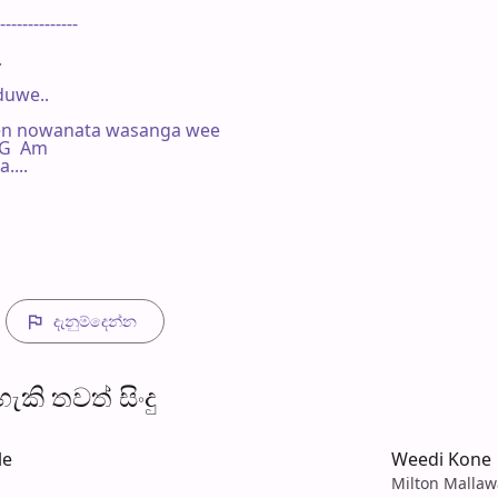
--------------



uwe..

wen nowanata wasanga wee

  G  Am

...

දැනුම්දෙන්​න
​කි තව​ත් සිංදු
le
Weedi Kone
Milton Mallaw