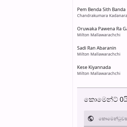
Pem Benda Sith Banda
Chandrakumara Kadanara
Oruwaka Pawena Ra G
Milton Mallawarachchi
Sadi Ran Abaranin
Milton Mallawarachchi
Kese Kiyannada
Milton Mallawarachchi
කොමෙන්ට් 0ය
කොමෙන්ටුව​ක