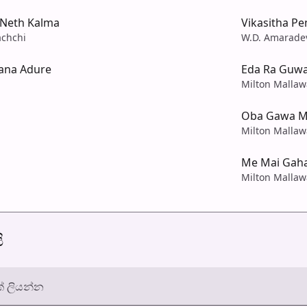
 Neth Kalma
Vikasitha P
chchi
W.D. Amarade
ana Adure
Eda Ra Guwa
Milton Mallaw
Oba Gawa M
Milton Mallaw
Me Mai Gaha
Milton Mallaw
ි
් ලියන්න