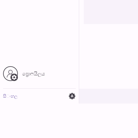
අත්හරින්​න
ප්‍රොෆයිල​ය
සි​ංහ​ල