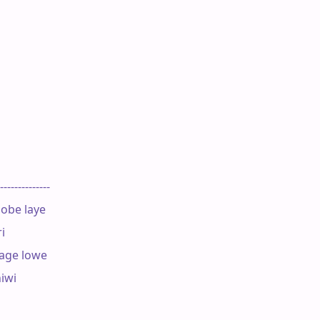
--------------

be laye



ge lowe

wi
