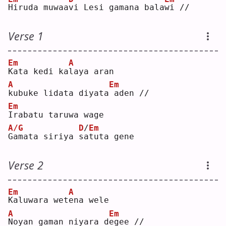
H
iruda muwaa
v
i Lesi gamana bala
w
i //
Verse 1
Em
A
K
ata kedi ka
l
aya aran
A
Em
k
ubuke lidata diyata
aden //
Em
I
rabatu taruwa wage
A/G
D
/
Em
G
amata siriya 
s
a
tuta gene
Verse 2
Em
A
K
aluwara wet
e
na wele
A
Em
N
oyan gaman niyara d
e
gee //