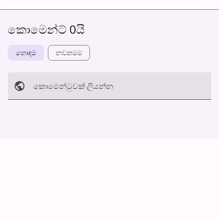
කොමෙන්ට් 0යි
හොඳම
නවත​මම
කොමෙන්ටුව​ක් ලියන්න
අත්හරින්​න
හ​රි