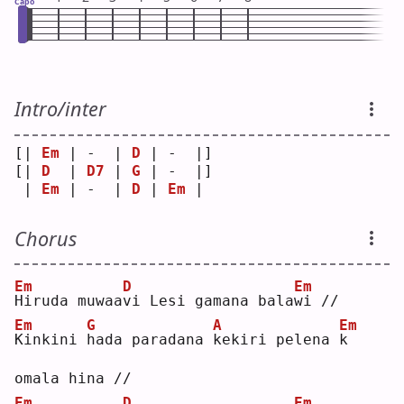
Capo
Intro/inter
[| 
Em
 | -  | 
D
 | -  |]
[| 
D
  | 
D7
 | 
G
 | -  |]
 | 
Em
 | -  | 
D
 | 
Em
 | 
Chorus
Em
D
Em
H
iruda muwaa
v
i Lesi gamana bala
w
i //
Em
G
A
Em
K
inkini 
h
ada paradana 
k
ekiri pelena 
k
omala hina //
Em
D
Em