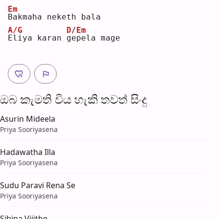
Em
B
akmaha neketh bala
A/G
D
/
Em
E
liya karan 
g
e
pela mage
ඔබ කැමති විය හැ​කි තව​ත් සිංදු
Asurin Mideela
Priya Sooriyasena
Hadawatha Illa
Priya Sooriyasena
Sudu Paravi Rena Se
Priya Sooriyasena
Sihina Vijithe