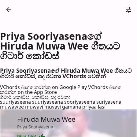
Priya Sooriyasenaගේ
Hiruda Muwa Wee ගීතයට
ගිටාර් කෝඩ්ස්
Priya Sooriyasenaගේ Hiruda Muwa Wee ගීතයට
ගිටාර් කෝඩ්ස්, පද රච​නා VChords වෙති​න්
VChords බාගත කරන්න on Google Play
VChords බාගත
කරන්න on the App Store
ගිටාර් කෝඩ්ස්, කෝඩ්ස්, පද රච​නා
suuriyaseena suuriyaseana sooriyaseena suriyasena
muwawee muwavi muvavi gamana priyaa lasi
Hiruda Muwa Wee
Priya Sooriyasena
96% (46)