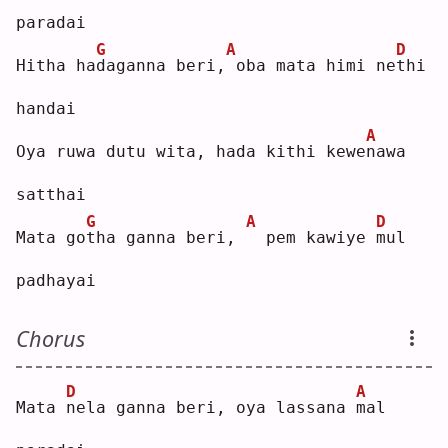
paradai
G
A
D
Hitha ha
d
aganna beri,
oba mata himi ne
t
hi 
handai
A
Oya ruwa dutu wita, hada kithi kewe
n
awa 
satthai
G
A
D
Mata go
t
ha ganna beri, 
 pem kawiye 
m
ul 
padhayai
Chorus
D
A
Mata 
n
ela ganna beri, oya lassana 
m
al 