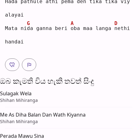
Hada 
p
athule athi pema den tika tika vi
y
alayai
G
A
D
Mata ni
d
a ganna beri 
o
ba maa langa 
n
ethi 
handai
ඔබ කැමති විය හැ​කි තව​ත් සිංදු
Sulagak Wela
Shihan Mihiranga
Me As Diha Balan Dan Wath Kiyanna
Shihan Mihiranga
Perada Mawu Sina