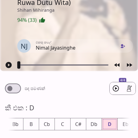
Ruwa Dutu Wita)
Shihan Mihiranga
94% (33)
එක​තු කලේ
NJ
Nimal Jayasinghe
4/4
පද පමණ​ක්
කී එ​ක : D
A
Bb
B
Cb
C
C#
Db
D
Eb