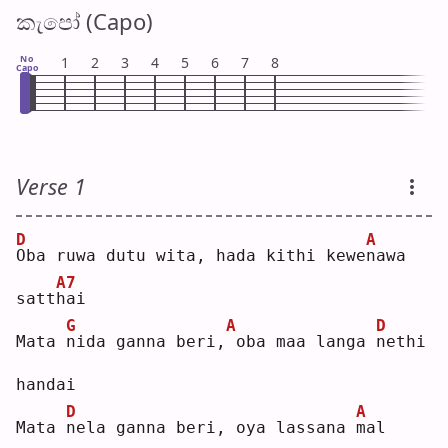
කැපෝ (Capo)
No
1
2
3
4
5
6
7
8
Capo
Verse 1
D
A
O
ba ruwa dutu wita, hada kithi kewe
n
awa 
A7
satt
h
ai 
G
A
D
Mata 
n
ida ganna beri,
oba maa langa 
n
ethi 
handai
D
A
Mata 
n
ela ganna beri, oya lassana 
m
al 