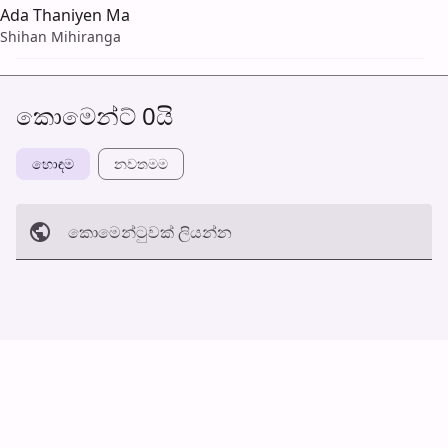
Ada Thaniyen Ma
Shihan Mihiranga
කොමෙන්ට් 0යි
හොඳම
නවත​මම
කොමෙන්ටුව​ක් ලියන්න
අත්හරින්​න
හ​රි