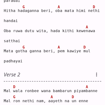
paradai
G
A
D
Hitha ha
d
aganna beri, o
b
a mata himi ne
t
hi 
handai
A
Oba ruwa dutu wita, hada kithi kewe
n
awa 
satthai
G
A
D
Mata got
h
a ganna beri, 
p
em kawiye 
m
ul 
padhayai
Verse 2
D
A
Mal 
w
ala ronbee wana bambarun piyam
b
anne
G
A
D
Mal 
r
on nethi nam, a
a
yeth na 
u
n enne