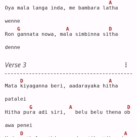
A
Oya mala langa inda, me bambara la
t
ha 
wenne
G
A
D
Ron 
g
annata nowa, ma
l
a simbinna si
t
ha 
denne
Verse 3
D
A
Mata 
k
iyaganna beri, aadarayaka hi
t
ha 
patalei
G
A
D
Hitha pu
r
a adi siri, 
 belu belu thena o
b
awa penei
D
A