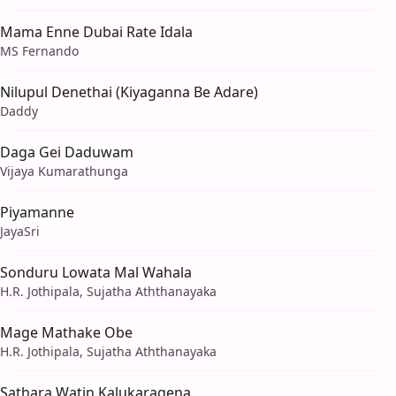
Mama Enne Dubai Rate Idala
MS Fernando
Nilupul Denethai (Kiyaganna Be Adare)
Daddy
Daga Gei Daduwam
Vijaya Kumarathunga
Piyamanne
JayaSri
Sonduru Lowata Mal Wahala
H.R. Jothipala, Sujatha Aththanayaka
Mage Mathake Obe
H.R. Jothipala, Sujatha Aththanayaka
Sathara Watin Kalukaragena