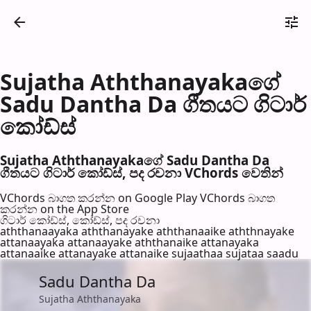
Sujatha Aththanayakaගේ
Sadu Dantha Da ගීතයට ගිටාර්
කෝඩ්ස්
Sujatha Aththanayakaගේ Sadu Dantha Da
ගීතයට ගිටාර් කෝඩ්ස්, පද රච​නා VChords වෙති​න්
VChords බාගත කරන්න on Google Play
VChords බාගත
කරන්න on the App Store
ගිටාර් කෝඩ්ස්, කෝඩ්ස්, පද රච​නා
aththanaayaka aththanayake aththanaaike aththnayake
attanaayaka attanaayake aththanaike attanayaka
attanaaike attanayake attanaike sujaathaa sujataa saadu
Sadu Dantha Da
Sujatha Aththanayaka