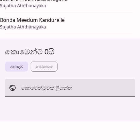
Sujatha Aththanayaka
Bonda Meedum Kandurelle
Sujatha Aththanayaka
කොමෙන්ට් 0යි
හොඳම
නවත​මම
කොමෙන්ටුව​ක් ලියන්න
අත්හරින්​න
හ​රි