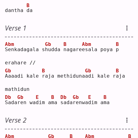
B
dantha 
d
a  
Verse 1
Abm
Gb
B
Abm
B
S
enkadagala s
h
udda 
n
agare
e
sala poya 
p
erahare //
Gb
B
Gb
B
A
aaadi kale 
r
aja methiduna
a
di kale r
a
ja 
mathidun
Db
Gb
E
B
Db
Gb
E
B
S
ada
r
en wa
d
im a
m
a 
s
ada
r
enwa
d
im a
m
a  
Verse 2
Abm
Gb
B
Abm
B