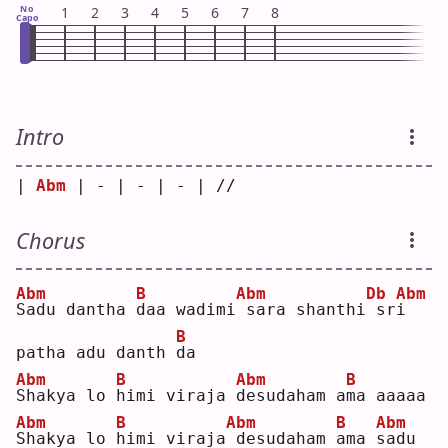
No
1
2
3
4
5
6
7
8
Capo
Intro
| 
Abm
 | - | - | - | // 
Chorus
Abm
B
Abm
Db
Abm
S
adu dantha 
d
aa wadimi
sara shanthi
sr
i
B
patha adu danth 
d
a  
Abm
B
Abm
B
S
hakya lo 
h
imi viraja 
d
esudaham a
m
a aaaaa
Abm
B
Abm
B
Abm
S
hakya lo 
h
imi viraja
desudaham 
a
ma 
s
adu 