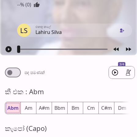
--% (0)
එක​තු කලේ
LS
Lahiru Silva
3/4
පද පමණ​ක්
කී එ​ක : Abm
Abm
Am
A#m
Bbm
Bm
Cm
C#m
Dm
D
කැපෝ (Capo)