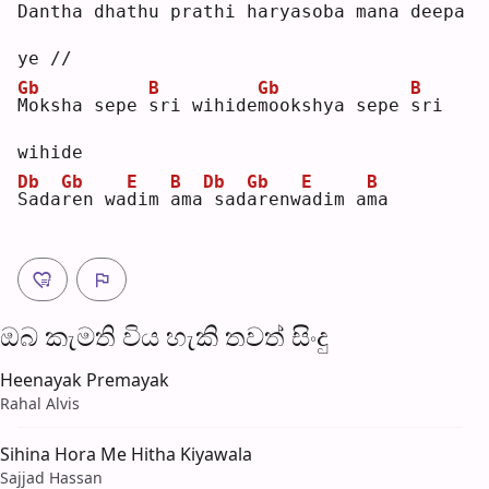
D
antha dhathu 
p
rathi 
h
arya
s
oba mana deep
a
ye //
Gb
B
Gb
B
M
oksha sepe 
s
ri wihide
m
ookshya sepe 
s
ri 
wihide
Db
Gb
E
B
Db
Gb
E
B
S
ada
r
en wa
d
im 
a
ma
sad
a
renw
a
dim a
m
a  
ඔබ කැමති විය හැ​කි තව​ත් සිංදු
Heenayak Premayak
Rahal Alvis
Sihina Hora Me Hitha Kiyawala
Sajjad Hassan