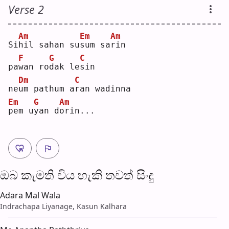
Verse 2
Am
Em
Am
Si
h
il sahan su
s
um sa
r
in 
F
G
C
pa
w
an ro
d
ak le
s
in 
Dm
C
ne
u
m pathum a
r
an wadinna
Em
G
Am
p
em u
y
an d
o
rin...
ඔබ කැමති විය හැ​කි තව​ත් සිංදු
Adara Mal Wala
Indrachapa Liyanage, Kasun Kalhara