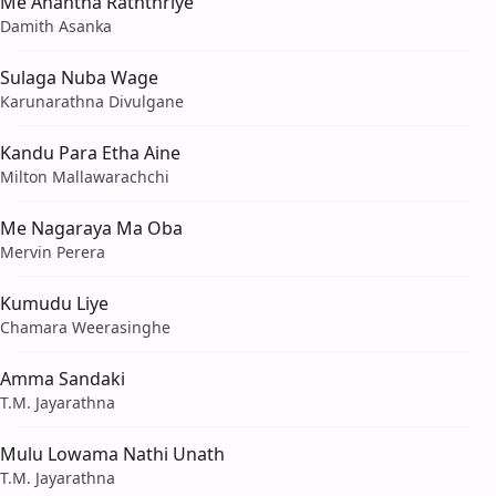
Me Anantha Raththriye
Damith Asanka
Sulaga Nuba Wage
Karunarathna Divulgane
Kandu Para Etha Aine
Milton Mallawarachchi
Me Nagaraya Ma Oba
Mervin Perera
Kumudu Liye
Chamara Weerasinghe
Amma Sandaki
T.M. Jayarathna
Mulu Lowama Nathi Unath
T.M. Jayarathna