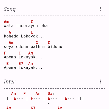
Song
Am
C
W
ala theera
y
en eha
G
E
ko
h
eda Loka
y
ak...
Am
G
C
so
y
a edenn pa
t
hum 
b
idunu
F
C
Am
A
pema 
L
oka
y
ak....
E
E7
Am
A
p
ema 
L
oka
y
ak...
Inter
Am
F
Am
D#
+
[[| 
E
--- | 
F
--- | 
E
--- | 
E
--- |]]
                  -
Am
G7
Am