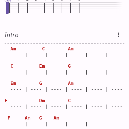
Capo
Intro
Am
C
Am
| ---- | ---- | ---- | ---- | ---- | ---- 
|
C
Em
G
| ---- | ---- | ---- | ---- | ---- | ---- 
|
Em
G
Am
| ---- | ---- | ---- | ---- | ---- | ---- 
|
F
Dm
C
| ---- | ---- | ---- | ---- | ---- | ---- 
|
F
Am
G
Am
| ---- | ---- | ---- | ---- |