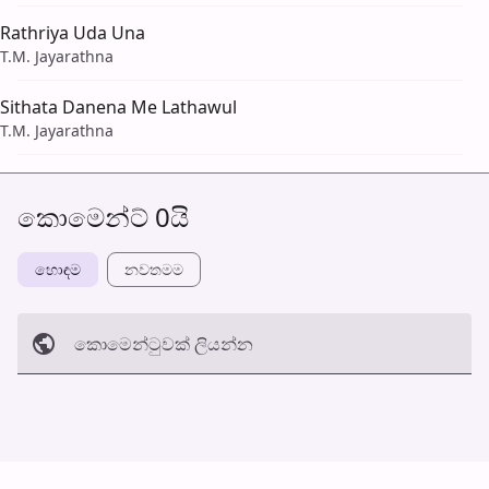
Rathriya Uda Una
T.M. Jayarathna
Sithata Danena Me Lathawul
T.M. Jayarathna
කොමෙන්ට් 0යි
හොඳම
නවත​මම
කොමෙන්ටුව​ක් ලියන්න
අත්හරින්​න
හ​රි