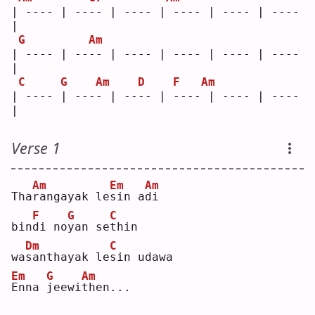
| ---- | ---- | ---- | ---- | ---- | ---- 
|
G
Am
| ---- | ---- | ---- | ---- | ---- | ---- 
|
C
G
Am
D
F
Am
| ---- | ---- | ---- | ---- | ---- | ---- 
|
Verse 1
Am
Em
Am
Tha
r
angayak le
s
in a
d
i  
F
G
C
bin
d
i no
y
an se
t
hin
Dm
C
wa
s
anthayak le
s
in udawa
Em
G
Am
E
nna 
j
eewi
t
hen...