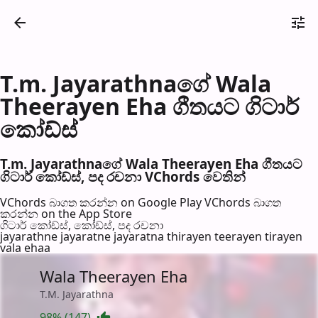
T.m. Jayarathnaගේ Wala
Theerayen Eha ගීතයට ගිටාර්
කෝඩ්ස්
T.m. Jayarathnaගේ Wala Theerayen Eha ගීතයට
ගිටාර් කෝඩ්ස්, පද රච​නා VChords වෙති​න්
VChords බාගත කරන්න on Google Play
VChords බාගත
කරන්න on the App Store
ගිටාර් කෝඩ්ස්, කෝඩ්ස්, පද රච​නා
jayarathne jayaratne jayaratna thirayen teerayen tirayen
vala ehaa
Wala Theerayen Eha
T.M. Jayarathna
98% (147)