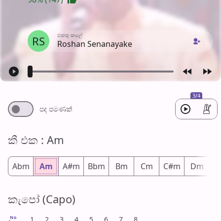
එක​තු කලේ
RS
Roshan Senanayake
3/4
පද පමණ​ක්
කී එ​ක : Am
Abm
Am
A#m
Bbm
Bm
Cm
C#m
Dm
D
කැපෝ (Capo)
No
1
2
3
4
5
6
7
8