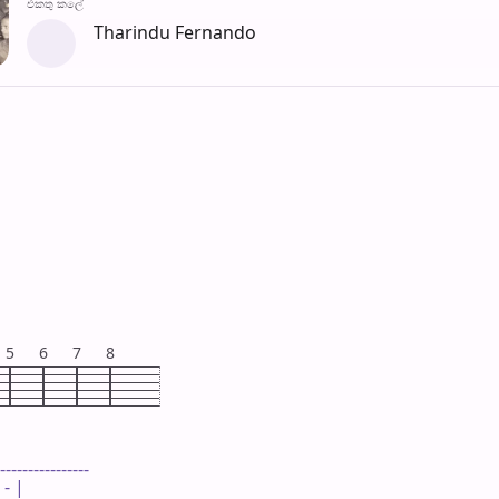
එක​තු කලේ
Tharindu Fernando
5
6
7
8
----------------

 - |
