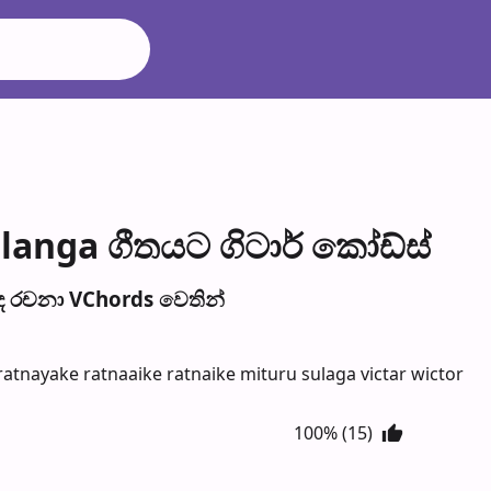
anga ගීතයට ගිටාර් කෝඩ්ස්
 රච​නා VChords වෙති​න්
tnayake ratnaaike ratnaike mituru sulaga victar wictor
100% (15)