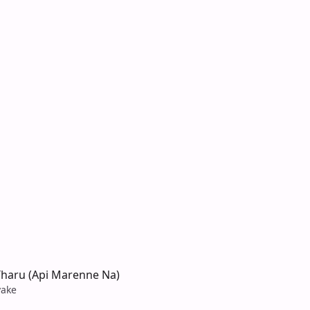
Tharu (Api Marenne Na)
yake