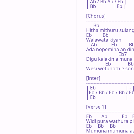
| Ab / Bb Ab / Eb |    

| Bb              | Eb |    

[Chorus]

--------------------------------
      Bb

Hitha mithuru sulang
Eb         Bb

Walawata kiyan

    Ab            Eb          B
Ada nopemina an dina
                           Eb7     
Digu kalakin a muna 
                Eb              Bb
Wesi wetunoth e son
[Inter]

--------------------------------
| Eb                         | 
|Eb / Bb / Eb / Bb / Eb 
| Eb                         |   

[Verse 1]

--------------------------------
Eb        Ab            Eb    
Widi pura wathura pi
Eb     Bb     Bb

Mumuna mumuna awi