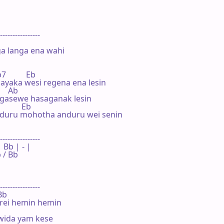
----------------

a langa ena wahi

b7          Eb

yaka wesi regena ena lesin

     Ab

gasewe hasaganak lesin

           Eb

duru mohotha anduru wei senin

----------------

- | Bb | - |

/ Bb 

----------------

Bb

rei hemin hemin

da yam kese
