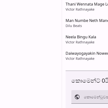
Thani Wennata Mage 
Victor Rathnayake
Man Numbe Neth Man
Dilu Beats
Neela Bingu Kala
Victor Rathnayake
Daiwayogayakin Nowe
Victor Rathnayake
කොමෙන්ට් 0ය
කොමෙන්ටුව​ක