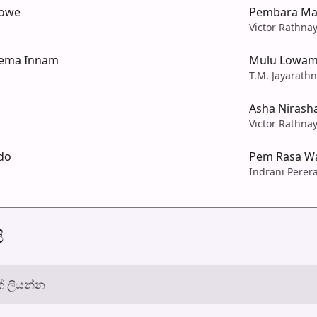
Lowe
Pembara M
Victor Rathna
ema Innam
Mulu Lowam
T.M. Jayarath
Asha Niras
Victor Rathna
do
Pem Rasa W
Indrani Perera
ි
් ලියන්න