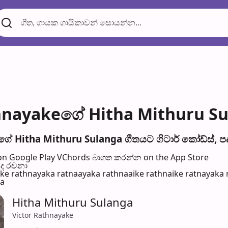
hnayakeගේ Hitha Mithuru Sul
ේ Hitha Mithuru Sulanga ගීතයට ගිටාර් කෝඩ්ස්, පද
n Google Play
VChords බාගත කරන්න on the App Store
පද රච​නා
e rathnayaka ratnaayaka rathnaaike rathnaike ratnayaka ra
ha
Hitha Mithuru Sulanga
Victor Rathnayake