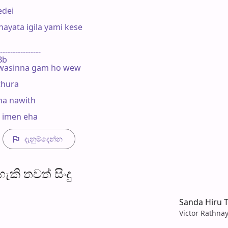
dei

ayata igila yami kese

----------------

Bb

wasinna gam ho wew

thura

a nawith

 imen eha
දැනුම්දෙන්​න
​කි තව​ත් සිංදු
Sanda Hiru 
Victor Rathna