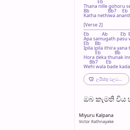
            Eb

Thana nille gohoru se
Bb                Bb7     Eb

Katha nethiwa ananth
[Verse 2]

--------------------------------
Eb           Ab           Eb  
Apa samugath pasu 
Eb     Bb

Ipila ipila ithira yana 
          Eb            Bb

Hora deka thunak inn
     Bb7       Eb

Wehi wala bade kada
ලයිස්තු වලට...
ඔබ කැමති විය හැ
Miyuru Kalpana
Victor Rathnayake