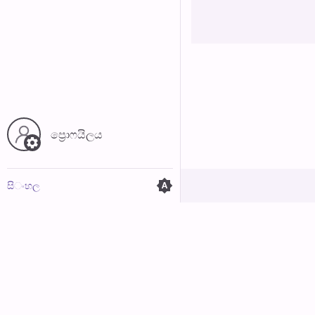
අත්හරින්​න
ප්‍රොෆයිල​ය
සි​ංහ​ල