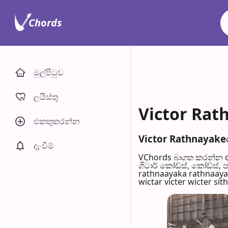
Chords
මුල්පිටු​ව
ලයිස්තු
Victor Rat
එකතුකරන්​න
Victor Rathnayakeග
දැංවී​ම්
VChords බාගත කරන්න o
ගිටාර් කෝඩ්ස්, කෝඩ්ස්, 
rathnaayaka rathnaayak
wictar victer wicter sit