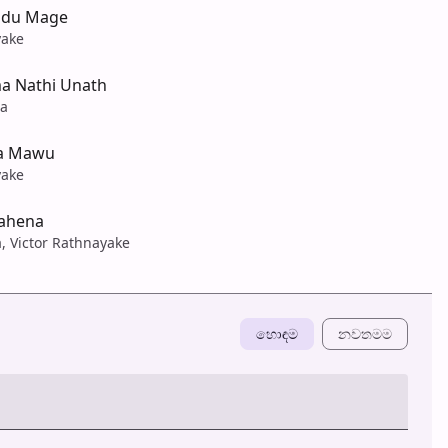
adu Mage
yake
a Nathi Unath
na
ha Mawu
yake
ahena
, Victor Rathnayake
හොඳම
නවත​මම