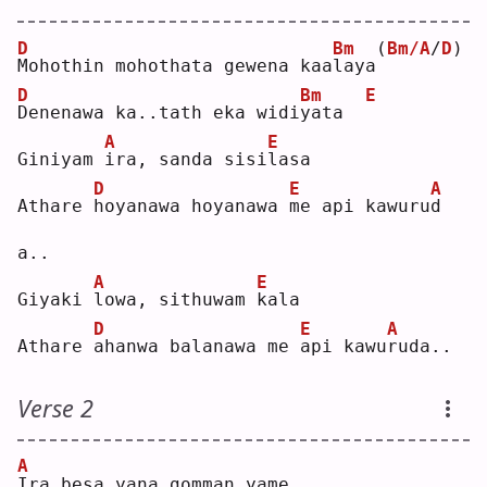
D
Bm
(
Bm/A
/
D
)
M
ohothin mohothata gewena kaa
l
aya
D
Bm
E
D
enenawa ka..tath eka widi
y
ata  
A
E
Giniyam 
i
ra, sanda sisi
l
asa
D
E
A
Athare 
h
oyanawa hoyanawa 
m
e api kawuru
d
a..
A
E
Giyaki 
l
owa, sithuwam 
k
ala
D
E
A
Athare 
a
hanwa balanawa me 
a
pi kawu
r
uda..
Verse 2
A
I
ra besa yana gomman yame