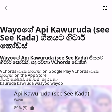
Wayoගේ Api Kawuruda (see
See Kada) ගීතයට ගිටාර්
කෝඩ්ස්
Wayoගේ Api Kawuruda (see See Kada) ගීතයට
ගිටාර් කෝඩ්ස්, පද රච​නා VChords වෙති​න්
VChords බාගත කරන්න on Google Play
VChords බාගත
කරන්න on the App Store
ගිටාර් කෝඩ්ස්, කෝඩ්ස්, පද රච​නා
kauruda kawruda waayoo wayoo
Api Kawuruda (see See Kada)
Wayo
89% (9)