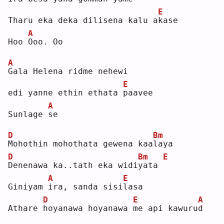
E
Tharu eka deka dilisena kalu a
k
ase
A
Hoo 
O
oo. Oo
A
G
ala Helena ridme nehewi
E
edi yanne ethin ethata 
p
aavee
A
Sunlage 
s
e  
D
Bm
M
ohothin mohothata gewena kaa
l
aya
D
Bm
E
D
enenawa ka..tath eka widi
y
ata 
A
E
Giniyam 
i
ra, sanda sisi
l
asa
D
E
A
Athare 
h
oyanawa hoyanawa 
m
e api kawuru
d