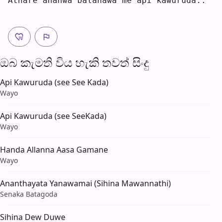
Athare 
a
hanwa balanawa 
m
e api kawu
r
uda..
ඔබ කැමති විය හැ​කි තව​ත් සිංදු
Api Kawuruda (see See Kada)
Wayo
Api Kawuruda (see SeeKada)
Wayo
Handa Allanna Aasa Gamane
Wayo
Ananthayata Yanawamai (Sihina Mawannathi)
Senaka Batagoda
Sihina Dew Duwe