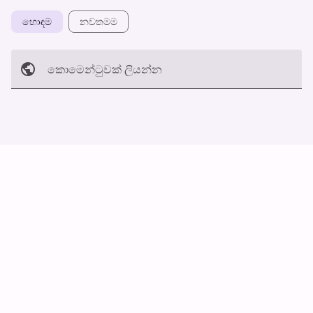
හොඳම
නවත​මම
කොමෙන්ටුව​ක් ලියන්න
අත්හරින්​න
හ​රි