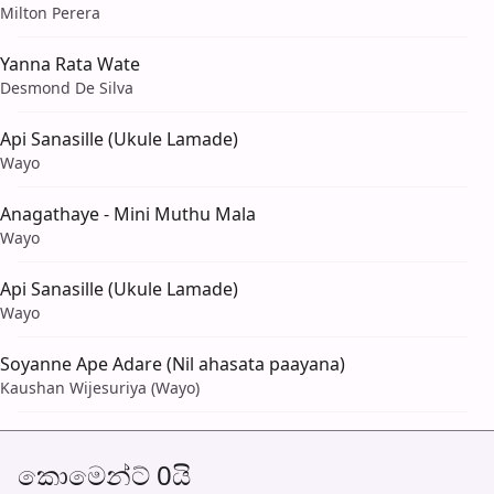
Milton Perera
Yanna Rata Wate
Desmond De Silva
Api Sanasille (Ukule Lamade)
Wayo
Anagathaye - Mini Muthu Mala
Wayo
Api Sanasille (Ukule Lamade)
Wayo
Soyanne Ape Adare (Nil ahasata paayana)
Kaushan Wijesuriya (Wayo)
කොමෙන්ට් 0යි