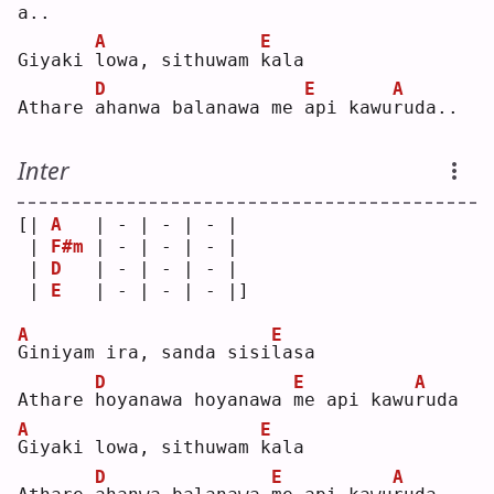
a..
A
E
Giyaki 
l
owa, sithuwam 
k
ala
D
E
A
Athare 
a
hanwa balanawa me 
a
pi kawu
r
uda..
Inter
[| 
A
   | - | - | - | 
 | 
F#m
 | - | - | - | 
 | 
D
   | - | - | - | 
 | 
E
   | - | - | - |]
A
E
G
iniyam ira, sanda sisi
l
asa
D
E
A
Athare 
h
oyanawa hoyanawa 
m
e api kawu
r
uda
A
E
G
iyaki lowa, sithuwam 
k
ala
D
E
A