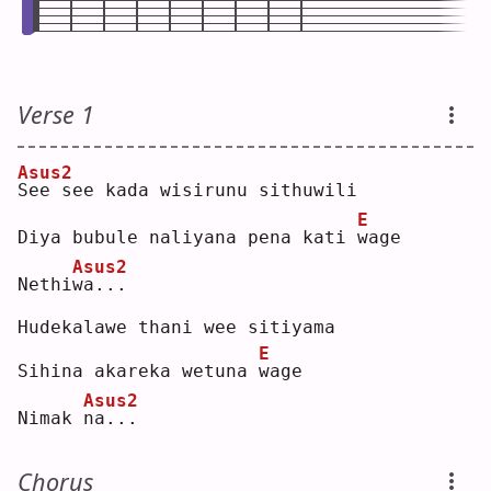
Verse 1
Asus2
S
ee see kada wisirunu sithuwili
E
Diya bubule naliyana pena kati 
w
age
Asus2
Nethi
w
a...
Hudekalawe thani wee sitiyama
E
Sihina akareka wetuna 
w
age
Asus2
Nimak 
n
a...
Chorus