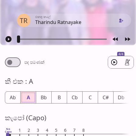
එක​තු කලේ
TR
Tharindu Ratnayake
4/4
පද පමණ​ක්
කී එ​ක : A
Ab
A
Bb
B
Cb
C
C#
Db
කැපෝ (Capo)
No
1
2
3
4
5
6
7
8
Capo