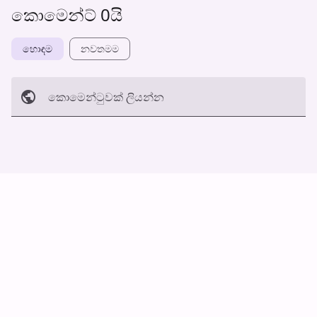
කොමෙන්ට් 0යි
හොඳම
නවත​මම
කොමෙන්ටුව​ක් ලියන්න
අත්හරින්​න
හ​රි