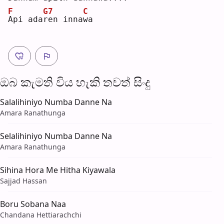
F
G7
C
A
pi ada
r
en inna
w
a  
ඔබ කැමති විය හැ​කි තව​ත් සිංදු
Salalihiniyo Numba Danne Na
Amara Ranathunga
Selalihiniyo Numba Danne Na
Amara Ranathunga
Sihina Hora Me Hitha Kiyawala
Sajjad Hassan
Boru Sobana Naa
Chandana Hettiarachchi