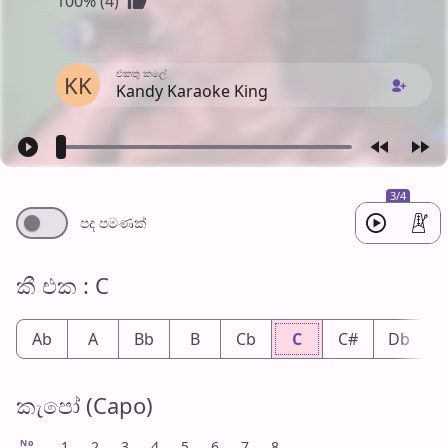
100% (4)
එක​තු කලේ
KK
Kandy Karaoke King
3/4
පද පමණ​ක්
කී එ​ක : C
Ab
A
Bb
B
Cb
C
C#
Db
කැපෝ (Capo)
No
1
2
3
4
5
6
7
8