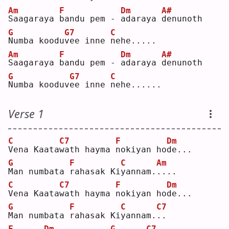
Am
F
Dm
A#
S
aagaraya 
b
andu pem - 
a
daraya 
d
enunoth
G
G7
C
N
umba koodu
v
ee inne 
n
ehe.....
Am
F
Dm
A#
S
aagaraya 
b
andu pem - 
a
daraya 
d
enunoth
G
G7
C
N
umba kooduv
e
e inne 
n
ehe......
Verse 1
C
C7
F
Dm
V
ena Kaata
w
ath hayma 
n
okiyan ho
d
e...
G
F
C
Am
M
an numbata 
r
ahasak Ki
y
annam.
.
...
C
C7
F
Dm
V
ena Kaata
w
ath hayma 
n
okiyan ho
d
e...
G
F
C
C7
M
an numbata 
r
ahasak Ki
y
annam.
.
.  
F
Dm
G
C7