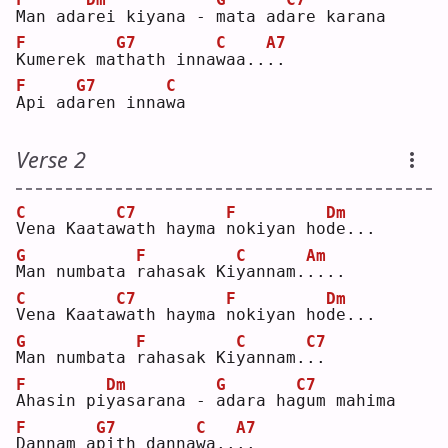
M
an ada
r
ei kiyana - 
m
ata ad
a
re karana
F
G7
C
A7
K
umerek ma
t
hath inna
w
aa..
.
.  
F
G7
C
A
pi ad
a
ren inna
w
a  
Verse 2
C
C7
F
Dm
V
ena Kaata
w
ath hayma 
n
okiyan ho
d
e...
G
F
C
Am
M
an numbata 
r
ahasak Ki
y
annam.
.
...
C
C7
F
Dm
V
ena Kaata
w
ath hayma 
n
okiyan ho
d
e...
G
F
C
C7
M
an numbata 
r
ahasak Ki
y
annam.
.
.  
F
Dm
G
C7
A
hasin pi
y
asarana - 
a
dara ha
g
um mahima
F
G7
C
A7
D
annam a
p
ith danna
w
a..
.
.  