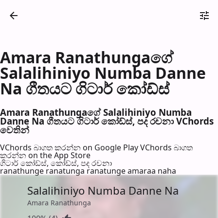
Amara Ranathungaගේ
Salalihiniyo Numba Danne
Na ගීතයට ගිටාර් කෝඩ්ස්
Amara Ranathungaගේ Salalihiniyo Numba
Danne Na ගීතයට ගිටාර් කෝඩ්ස්, පද රච​නා VChords
වෙති​න්
VChords බාගත කරන්න on Google Play
VChords බාගත
කරන්න on the App Store
ගිටාර් කෝඩ්ස්, කෝඩ්ස්, පද රච​නා
ranathunge ranatunga ranatunge amaraa naha
Salalihiniyo Numba Danne Na
Amara Ranathunga