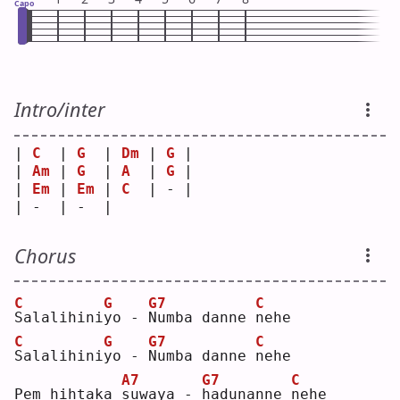
Capo
Intro/inter
| 
C
  | 
G
  | 
Dm
 | 
G
 |
| 
Am
 | 
G
  | 
A
  | 
G
 |
| 
Em
 | 
Em
 | 
C
  | - |
| -  | -  |    
Chorus
C
G
G7
C
S
alalihini
y
o - 
N
umba danne 
n
ehe
C
G
G7
C
S
alalihini
y
o - 
N
umba danne 
n
ehe
A7
G7
C
Pem hihtaka 
s
uwaya - 
h
adunanne 
n
ehe