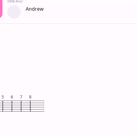
එක​තු කලේ
Andrew
5
6
7
8