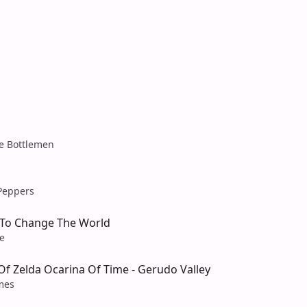
he Bottlemen
 Peppers
 To Change The World
e
f Zelda Ocarina Of Time - Gerudo Valley
mes