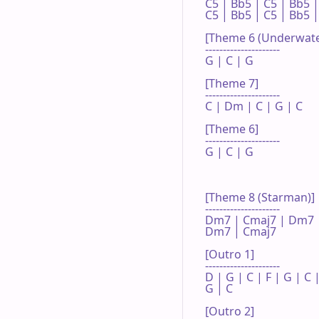
C5 | Bb5 | C5 | Bb5 | 
C5 | Bb5 | C5 | Bb5 | 
[Theme 6 (Underwater
---------------------

G | C | G 

[Theme 7]

---------------------

C | Dm | C | G | C 

[Theme 6]

---------------------

G | C | G 

[Theme 8 (Starman)]

---------------------

Dm7 | Cmaj7 | Dm7 |
Dm7 | Cmaj7 

[Outro 1]

---------------------

D | G | C | F | G | C | 
G | C 

[Outro 2]
