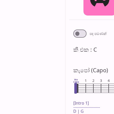
පද පමණ​ක්
කී එ​ක : C
කැපෝ (Capo)
No
1
2
3
4
Capo
[Intro 1]

---------------------

D | G 
