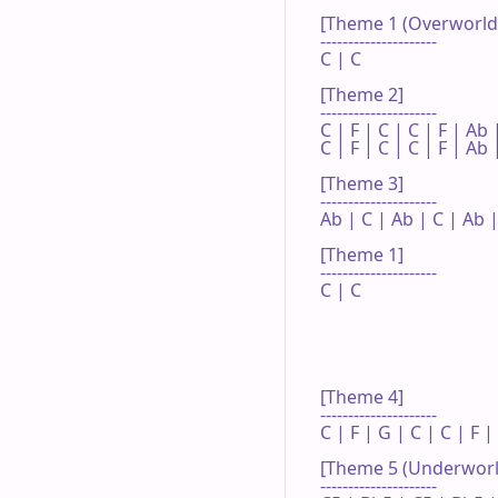
[Theme 1 (Overworld)
---------------------

C | C 

[Theme 2]

---------------------

C | F | C | C | F | Ab |
C | F | C | C | F | Ab |
[Theme 3]

---------------------

Ab | C | Ab | C | Ab |
[Theme 1]

---------------------

C | C 

[Theme 4]

---------------------

C | F | G | C | C | F | 
[Theme 5 (Underworld
---------------------
