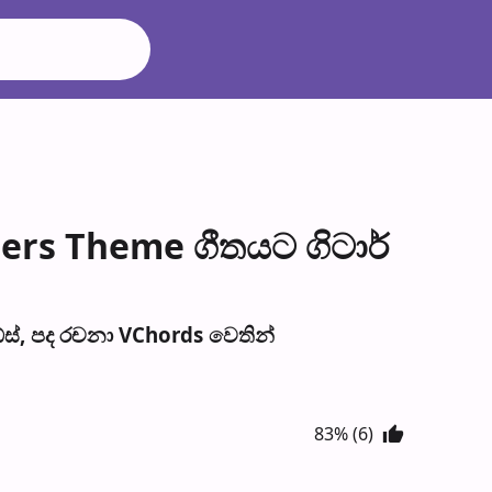
rs Theme ගීතයට ගිටාර්
, පද රච​නා VChords වෙති​න්
83% (6)