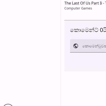
The Last Of Us Part Ii 
Computer Games
කොමෙන්ට් 0ය
කොමෙන්ටුව​ක
අත්හරින්​න