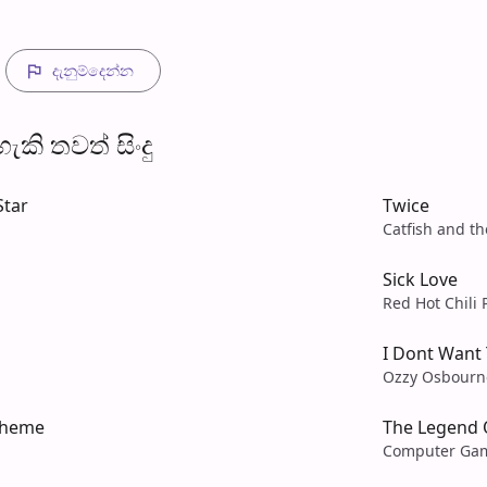
දැනුම්දෙන්​න
​කි තව​ත් සිංදු
Star
Twice
Catfish and t
Sick Love
Red Hot Chili
I Dont Want
Ozzy Osbourn
 Theme
The Legend O
Computer Ga