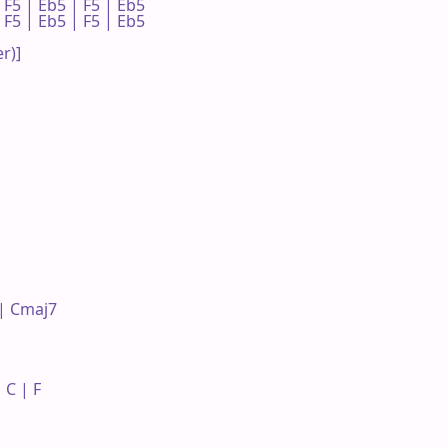
F5 | Eb5 | F5 | Eb5 

F5 | Eb5 | F5 | Eb5 

)]

 Cmaj7 

C | F 
