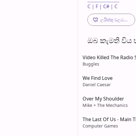
---------------------

C | F | C# | C 
ලයිස්තු වලට...
ඔබ කැමති විය හැ
Video Killed The Radio 
Buggles
We Find Love
Daniel Caesar
Over My Shoulder
Mike + The Mechanics
The Last Of Us - Main
Computer Games