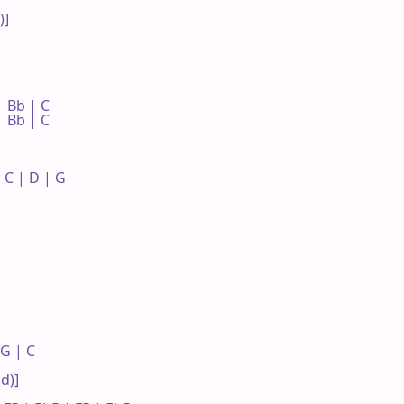
]

 Bb | C 

 Bb | C 

 C | D | G 

G | C 

)]
