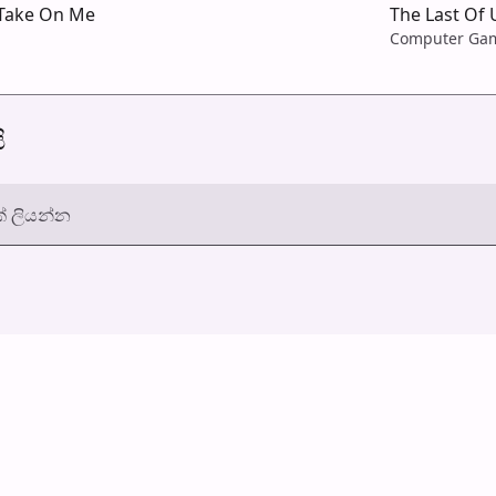
- Take On Me
The Last Of U
Computer Ga
ි
් ලියන්න