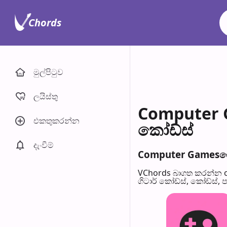
Chords
මුල්පිටු​ව
ලයිස්තු
Computer G
එකතුකරන්​න
කෝඩ්ස්
දැංවී​ම්
Computer Gamesගේ 
VChords බාගත කරන්න o
ගිටාර් කෝඩ්ස්, කෝඩ්ස්, 