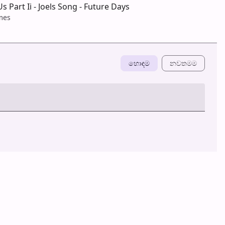
s Part Ii - Joels Song - Future Days
mes
හොඳම
නවත​මම
හ​රි