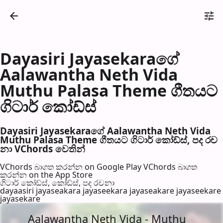
Dayasiri Jayasekaraගේ
Aalawantha Neth Vida
Muthu Palasa Theme ගීතයට
ගිටාර් කෝඩ්ස්
Dayasiri Jayasekaraගේ Aalawantha Neth Vida
Muthu Palasa Theme ගීතයට ගිටාර් කෝඩ්ස්, පද රච​
නා VChords වෙති​න්
VChords බාගත කරන්න on Google Play
VChords බාගත
කරන්න on the App Store
ගිටාර් කෝඩ්ස්, කෝඩ්ස්, පද රච​නා
dayaasiri jayaseakara jayaseekara jayaseakare jayaseekare
jayasekare
Aalawantha Neth Vida - Muthu