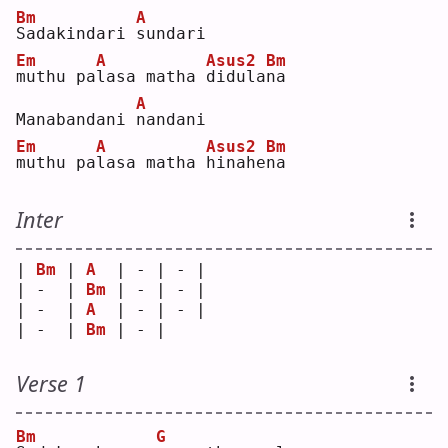
Bm
A
S
adakindari 
s
undari 
Em
A
Asus2
Bm
m
uthu pa
l
asa matha 
d
idula
n
a  
A
Manabandani 
n
andani 
Em
A
Asus2
Bm
m
uthu pa
l
asa matha 
h
inahe
n
a  
Inter
| 
Bm
 | 
A
  | - | - |
| -  | 
Bm
 | - | - |
| -  | 
A
  | - | - |
| -  | 
Bm
 | - |   
Verse 1
Bm
G