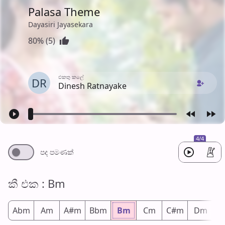
Palasa Theme
Dayasiri Jayasekara
80% (5)
එක​තු කලේ
DR
Dinesh Ratnayake
4/4
පද පමණ​ක්
කී එ​ක : Bm
Abm
Am
A#m
Bbm
Bm
Cm
C#m
Dm
D