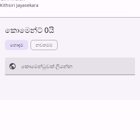
Kithsiri Jayasekara
කොමෙන්ට් 0යි
හොඳම
නවත​මම
කොමෙන්ටුව​ක් ලියන්න
අත්හරින්​න
හ​රි