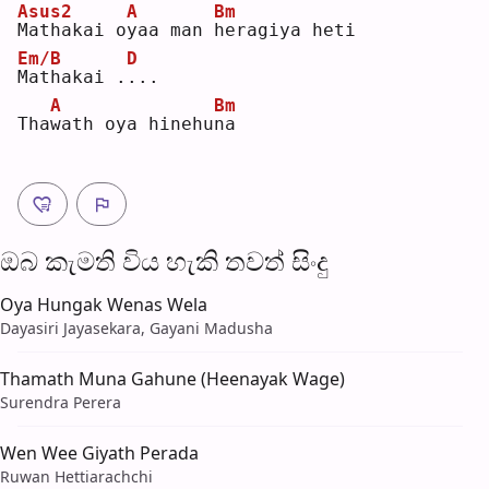
Asus2
A
Bm
M
athakai o
y
aa man 
h
eragiya heti
Em/B
D
M
athakai .
.
.. 
A
Bm
Tha
w
ath oya hinehu
n
a  
ඔබ කැමති විය හැ​කි තව​ත් සිංදු
Oya Hungak Wenas Wela
Dayasiri Jayasekara, Gayani Madusha
Thamath Muna Gahune (Heenayak Wage)
Surendra Perera
Wen Wee Giyath Perada
Ruwan Hettiarachchi