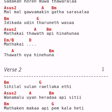
S
adakan horen 
m
uwa thawaralaa
Asus2
A
Bm
M
al mal gawvama
k
in 
g
atha sarasalaa
Bm
G
I
dikada udin 
t
haruneth wasaa
Asus2
A
Bm
M
athakai tha
w
ath 
a
pi hinahunaa
Em/B
D
M
athakai .
.
.. 
A
Bm
Tha
w
ath oya hinehu
n
a  
Verse 2
Bm
G
S
ihilal sulan 
r
aellaka ethi
Asus2
A
Bm
W
anamalu u
y
an hera
d
aa api sitii
Bm
G
M
athaken makaa api 
p
em kala heti