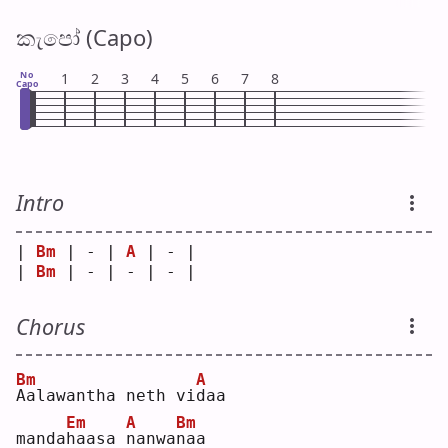
කැපෝ (Capo)
No
1
2
3
4
5
6
7
8
Capo
Intro
| 
Bm
 | - | 
A
 | - |
| 
Bm
 | - | - | - |
Chorus
Bm
A
A
alawantha neth vi
d
aa 
Em
A
Bm
manda
h
aasa 
n
anwa
n
aa 