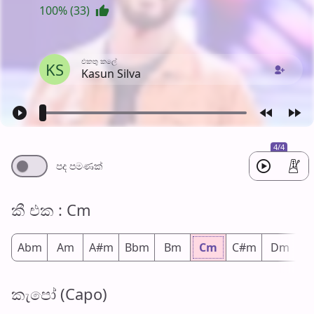
100% (33)
එක​තු කලේ
KS
Kasun Silva
4/4
පද පමණ​ක්
කී එ​ක : Cm
Abm
Am
A#m
Bbm
Bm
Cm
C#m
Dm
D
කැපෝ (Capo)