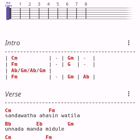
No
1
2
3
4
5
6
7
8
Capo
Intro
| 
Cm
          | - | 
Gm
 | -  |
| 
Fm
          | - | 
G
  | -  |
| 
Ab
/
Gm/Ab
/
Gm
 |   
| 
Fm
          | - | 
Gm
 | 
Ab
 |
Verse
Cm
Fm
s
andawatha aha
s
in watila
Bb
Eb
Gm
u
nnada man
d
a midule 
Cm
Fm