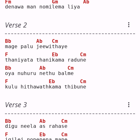
Fm
Gm
Ab
d
enawa man nomi
l
ema liya 
Verse 2
Bb
Ab
Cm
m
age palu 
j
eewi
t
haye
F
Eb
Cm
t
haniyata thani
k
ama radu
n
e  
Bb
Ab
Cm
o
ya nuhuru 
n
ethu bal
m
e  
F
Eb
Cm
k
ulu hithawath
k
ama thibu
n
e  
Verse 3
Bb
Ab
Cm
d
igu neela 
a
s raha
s
e  
F
Eb
Cm
i
gilei nope
n
ena ma
n
e  