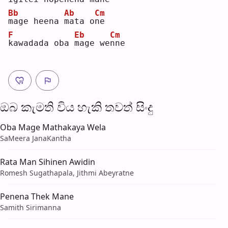
Bb
Ab
Cm
m
age heena 
m
ata o
n
e  
F
Eb
Cm
k
awadada oba 
m
age we
n
ne 
ඔබ කැමති විය හැ​කි තව​ත් සිංදු
Oba Mage Mathakaya Wela
SaMeera JanaKantha
Rata Man Sihinen Awidin
Romesh Sugathapala, Jithmi Abeyratne
Penena Thek Mane
Samith Sirimanna