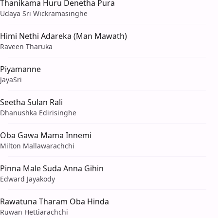
Thanikama Huru Denetha Pura
Udaya Sri Wickramasinghe
Himi Nethi Adareka (Man Mawath)
Raveen Tharuka
Piyamanne
JayaSri
Seetha Sulan Rali
Dhanushka Edirisinghe
Oba Gawa Mama Innemi
Milton Mallawarachchi
Pinna Male Suda Anna Gihin
Edward Jayakody
Rawatuna Tharam Oba Hinda
Ruwan Hettiarachchi