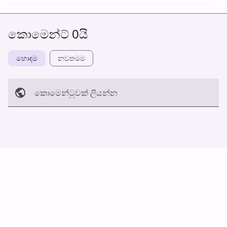
කොමෙන්ට් 0යි
හොඳම
නවත​මම
කොමෙන්ටුව​ක් ලියන්න
අත්හරින්​න
හ​රි