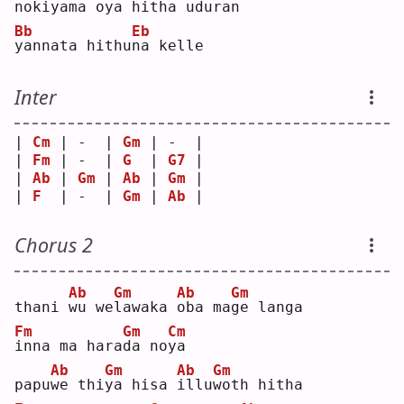
n
okiyama oya 
h
itha uduran
Bb
Eb
y
annata hithu
n
a kelle
Inter
| 
Cm
 | -  | 
Gm
 | -  |
| 
Fm
 | -  | 
G
  | 
G7
 |
| 
Ab
 | 
Gm
 | 
Ab
 | 
Gm
 |
| 
F
  | -  | 
Gm
 | 
Ab
 |
Chorus 2
Ab
Gm
Ab
Gm
thani 
w
u we
l
awaka 
o
ba ma
g
e langa
Fm
Gm
Cm
i
nna ma hara
d
a no
y
a  
Ab
Gm
Ab
Gm
papu
w
e thi
y
a hisa 
i
llu
w
oth hitha