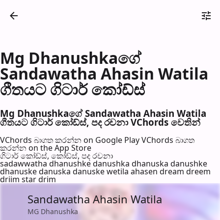
Mg Dhanushkaගේ
Sandawatha Ahasin Watila
ගීතයට ගිටාර් කෝඩ්ස්
Mg Dhanushkaගේ Sandawatha Ahasin Watila
ගීතයට ගිටාර් කෝඩ්ස්, පද රච​නා VChords වෙති​න්
VChords බාගත කරන්න on Google Play
VChords බාගත
කරන්න on the App Store
ගිටාර් කෝඩ්ස්, කෝඩ්ස්, පද රච​නා
sadawwatha dhanushke danushka dhanuska danushke
dhanuske danuska danuske wetila ahasen dream dreem
driim star drim
Sandawatha Ahasin Watila
MG Dhanushka