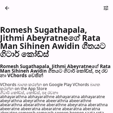
Romesh Sugathapala,
Jithmi Abeyratneගේ Rata
Man Sihinen Awidin ගීතයට
ගිටාර් කෝඩ්ස්
Romesh Sugathapala, Jithmi Abeyratneගේ Rata
Man Sihinen Awidin ගීතයට ගිටාර් කෝඩ්ස්, පද රච​
නා VChords වෙති​න්
VChords බාගත කරන්න on Google Play
VChords බාගත
කරන්න on the App Store
ගිටාර් කෝඩ්ස්, කෝඩ්ස්, පද රච​නා
abhayarathna abhayarathne abhayaratna abhayaratne
abeyrathna abeyrathne abeerathna abeerathne
abearathna abearathne aberathne abeyratna aberathna
abeeratne abeeratna abearatne abearatna aberatna
aberatne romeesh romeash seenen heenen raata reta