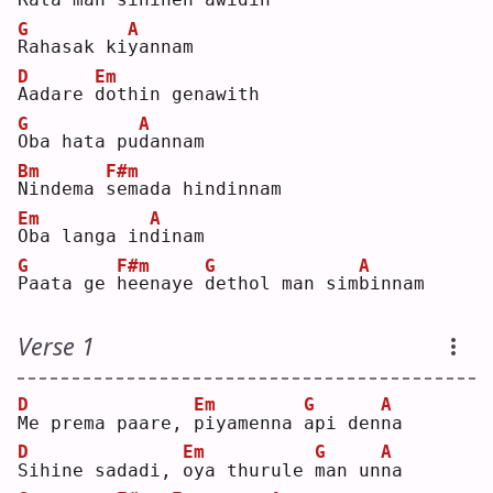
G
A
R
ahasak ki
y
annam
D
Em
A
adare 
d
othin genawith
G
A
O
ba hata pu
d
annam
Bm
F#m
N
indema 
s
emada hindinnam
Em
A
O
ba langa in
d
inam
G
F#m
G
A
P
aata ge 
h
eenaye 
d
ethol man sim
b
innam
Verse 1
D
Em
G
A
M
e prema paare, 
p
iyamenna 
a
pi den
n
a  
D
Em
G
A
S
ihine sadadi, 
o
ya thurule 
m
an un
n
a  