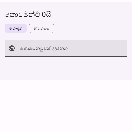
කොමෙන්ට් 0යි
හොඳම
නවත​මම
කොමෙන්ටුව​ක් ලියන්න
අත්හරින්​න
හ​රි