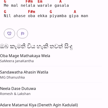
G
F#m
Em
A
M
e mal ne
l
ala 
w
arale ga
s
ala
G
F#m
G
A
N
il ahase 
o
ba ekka 
p
iyamba gi
y
a man
ඔබ කැමති විය හැ​කි තව​ත් සිංදු
Oba Mage Mathakaya Wela
SaMeera JanaKantha
Sandawatha Ahasin Watila
MG Dhanushka
Neela Dase Dutuwa
Romesh & Lakshan
Adare Matamai Kiya (Deneth Agin Kadulali)