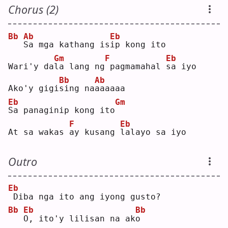
Chorus (2)
Bb
Ab
Eb
S
a mga kathang is
i
p kong ito
Gm
F
Eb
Wari'y da
l
a lang ng
pagmamahal 
s
a iyo
Bb
Ab
Ako'y gigi
s
ing na
a
aaaaa
Eb
Gm
S
a panaginip kong ito
F
Eb
At sa wakas 
a
y kusang 
l
alayo sa iyo
Outro
Eb
Diba nga ito ang iyong gusto?
Bb
Eb
Bb
O
, ito'y lilisan na ak
o