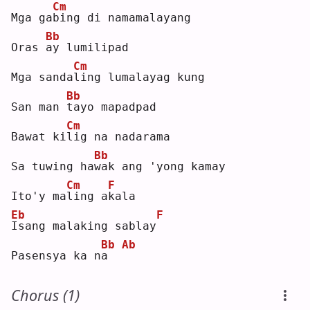
Cm
Mga ga
b
ing di namamalayang
Bb
Oras 
a
y lumilipad
Cm
Mga sanda
l
ing lumalayag kung
Bb
San man 
t
ayo mapadpad
Cm
Bawat ki
l
ig na nadarama
Bb
Sa tuwing ha
w
ak ang 'yong kamay
Cm
F
Ito'y ma
l
ing a
k
ala
Eb
F
I
sang malaking sablay
Bb
Ab
Pasensya ka n
a
Chorus (1)