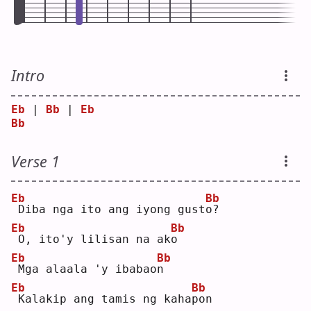
Intro
Eb
 | 
Bb
 | 
Eb
Bb
Verse 1
Eb
Bb
Diba nga ito ang iyong gust
o
?  
Eb
Bb
O, ito'y lilisan na ak
o
Eb
Bb
Mga alaala 'y ibabao
n
Eb
Bb
Kalakip ang tamis ng kaha
p
on 