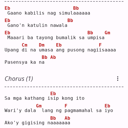
Eb
Bb
Gaano kabilis nag simul
a
aaaaa
Eb
Bb
Gano'n katulin nawala
Eb
Bb
Gm
Maaari ba tayong bumalik sa 
u
mpisa
Cm
Dm
Eb
F
Upang 
d
i na 
u
masa 
a
ng pusong nagi
i
saaaa
Bb
Ab
Pasensya ka n
a
Chorus (1)
Eb
Sa mga kathang i
s
ip kong ito
Gm
F
Eb
Wari'y dala
 lang ng 
p
agmamahal sa 
i
yo 
Bb
Ab
Ako'y gigising n
a
aaaa
a
a  