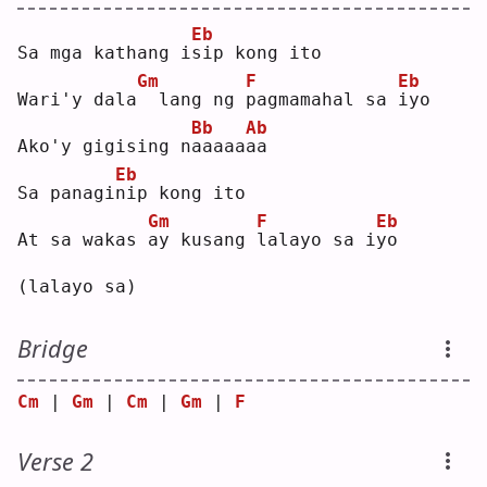
Eb
Sa mga kathang i
s
ip kong ito
Gm
F
Eb
Wari'y dala
 lang ng 
p
agmamahal sa 
i
yo 
Bb
Ab
Ako'y gigising n
a
aaaa
a
a  
Eb
Sa panagi
n
ip kong ito
Gm
F
Eb
At sa wakas 
a
y kusang 
l
alayo sa i
y
o 
(lalayo sa)
Bridge
Cm
 | 
Gm
 | 
Cm
 | 
Gm
 | 
F
Verse 2