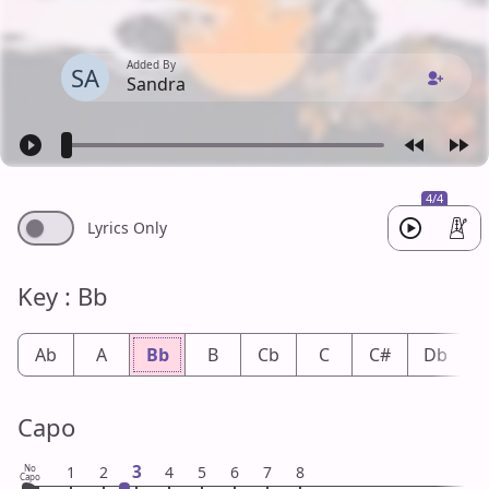
Added By
SA
Sandra
4/4
Lyrics Only
Key : Bb
Ab
A
Bb
B
Cb
C
C#
Db
Capo
3
No
1
2
4
5
6
7
8
Capo