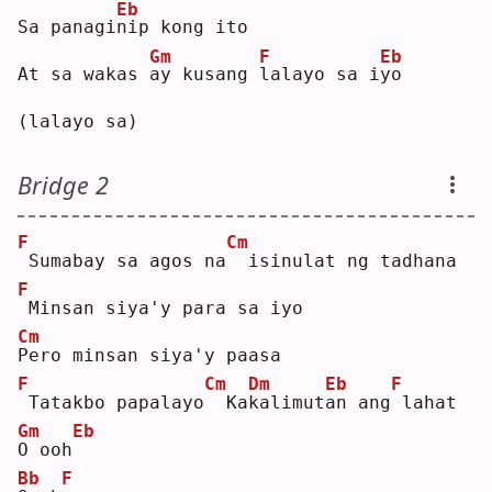
Eb
Sa panagi
n
ip kong ito
Gm
F
Eb
At sa wakas 
a
y kusang 
l
alayo sa i
y
o 
(lalayo sa)
Bridge 2
F
Cm
Sumabay sa agos na
 isinulat ng tadhana
F
Minsan siya'y para sa iyo
Cm
P
ero minsan siya'y paasa
F
Cm
Dm
Eb
F
Tatakbo papalayo
 Ka
k
alimut
a
n ang
lahat 
Gm
Eb
O
 ooh
Bb
F