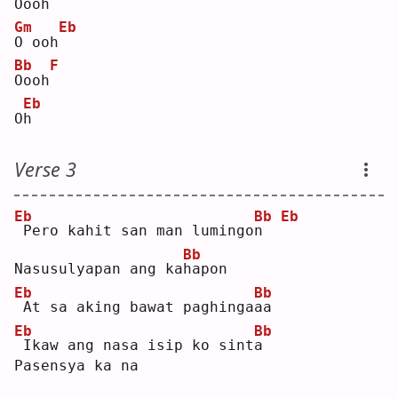
O
ooh
Gm
Eb
O
 ooh
Bb
F
O
ooh
Eb
O
h
Verse 3
Eb
Bb
Eb
Pero kahit san man lumingo
n
Bb
Nasusulyapan ang ka
h
apon
Eb
Bb
At sa aking bawat paghinga
a
a  
Eb
Bb
Ikaw ang nasa isip ko sint
a
Pasensya ka na