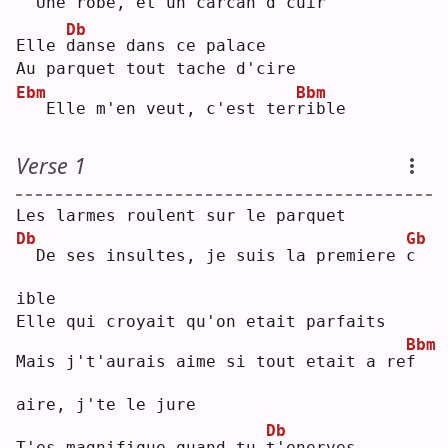
 Une 
r
obe, et un carcan d'cuir
Db
Elle 
d
anse dans ce palace
Au parquet tout tache d'cire
Ebm
Bbm
  Elle m'en veut, c'est ter
r
ible
Verse 1
Les larmes roulent sur le parquet
Db
Gb
 De ses insultes, je suis la premiere 
c
ible
Elle qui croyait qu'on etait parfaits
Bbm
Mais j't'aurais aime si tout etait a re
f
aire, j'te le jure
Db
T'es magnifique quand tu 
t
'enerves