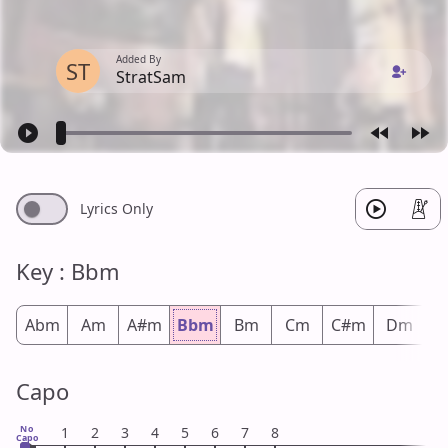
Added By
ST
StratSam
Lyrics Only
Key : Bbm
Abm
Am
A#m
Bbm
Bm
Cm
C#m
Dm
D
Capo
No
1
2
3
4
5
6
7
8
Capo