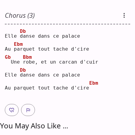
Chorus (3)
Db
Elle 
d
anse dans ce palace
Ebm
Au 
p
arquet tout tache d'cire
Gb
Bbm
 Une 
r
obe, et un carcan d'cuir
Db
Elle 
d
anse dans ce palace
Ebm
Au parquet tout tache d'cire
You May Also Like ...