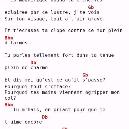
Gb
eclairee par ce lustre, j'te 
v
ois
Sur ton visage, tout a l'air grave
Et t'ecrases ta clope contre ce mur plein 
Bbm
d
'larmes
Tu parles tellement fort dans ta tenue 
Db
plein de 
c
harme
Gb
Et dis moi qu'est ce qu'il 
s
'passe?
Pourquoi tout s'efface?
Pourquoi tes mains viennent agripper mon 
col?
Bbm
  Tu m'hais, en priant pour que je 
Db
t'aime encore