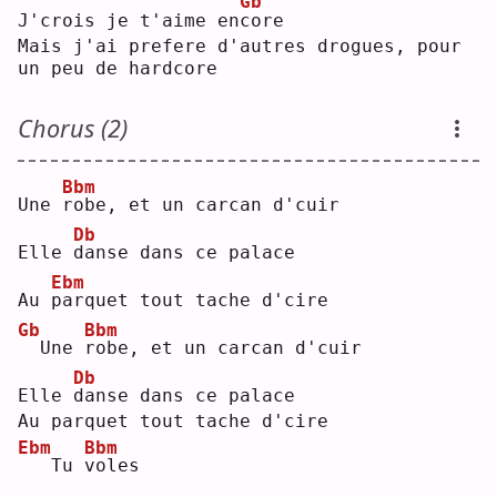
Gb
J'crois je t'aime en
c
ore
Mais j'ai prefere d'autres drogues, pour 
un peu de hardcore
Chorus (2)
Bbm
Une 
r
obe, et un carcan d'cuir
Db
Elle 
d
anse dans ce palace
Ebm
Au 
p
arquet tout tache d'cire
Gb
Bbm
 Une 
r
obe, et un carcan d'cuir
Db
Elle 
d
anse dans ce palace
Au parquet tout tache d'cire
Ebm
Bbm
  Tu 
v
oles