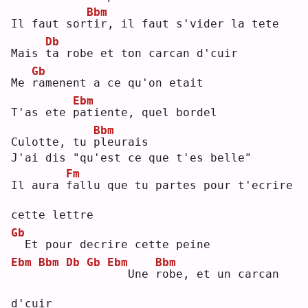
Bbm
Il faut sor
t
ir, il faut s'vider la tete
Db
Mais 
t
a robe et ton carcan d'cuir
Gb
Me 
r
amenent a ce qu'on etait
Ebm
T'as ete 
p
atiente, quel bordel
Bbm
Culotte, tu 
p
leurais
J'ai dis "qu'est ce que t'es belle"
Fm
Il aura 
f
allu que tu partes pour t'ecrire 
cette lettre
Gb
 Et pour decrire cette peine
Ebm
Bbm
Db
Gb
Ebm
Bbm
  Une 
r
obe, et un carcan 
d'cuir