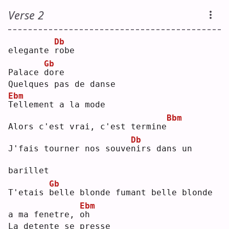
Verse 2
Db
elegante 
r
obe
Gb
Palace 
d
ore
Quelques pas de danse
Ebm
T
ellement a la mode
Bbm
Alors c'est vrai, c'est termine
Db
J'fais tourner nos souve
n
irs dans un 
barillet
Gb
T'etais 
b
elle blonde fumant belle blonde 
Ebm
a ma fenetre, 
o
h  
La detente se presse