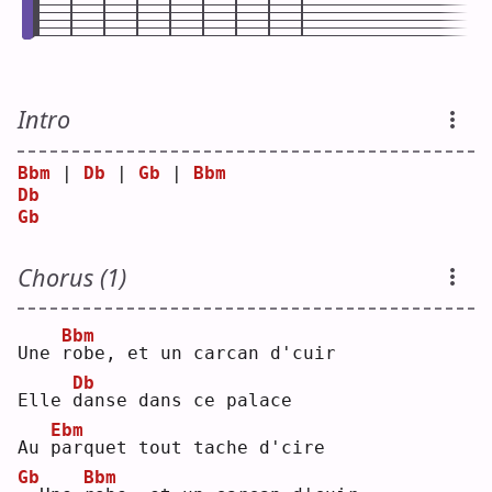
Intro
Bbm
 | 
Db
 | 
Gb
 | 
Bbm
Db
Gb
Chorus (1)
Bbm
Une 
r
obe, et un carcan d'cuir
Db
Elle 
d
anse dans ce palace
Ebm
Au 
p
arquet tout tache d'cire
Gb
Bbm