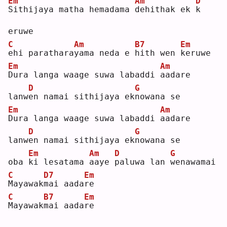
Em
Am
D
S
ithijaya matha hemadama 
d
ehithak ek 
k
eruwe
C
Am
B7
Em
e
hi parathara
y
ama neda e 
h
ith wen 
k
eruwe
Em
Am
D
ura langa waage suwa labaddi 
a
adare
D
G
lanw
e
n namai sithijaya ek
n
owana se
Em
Am
D
ura langa waage suwa labaddi 
a
adare
D
G
lanw
e
n namai sithijaya ek
n
owana se
Em
Am
D
G
oba 
k
i lesatama 
a
aye 
p
aluwa lan 
w
enawamai
C
D7
Em
M
ayawak
m
ai aada
r
e  
C
B7
Em
M
ayawak
m
ai aada
r
e  