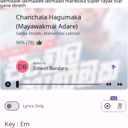
lakmaalie lakmaalee lakmaalii mahesika super rayak star
gane dineth
Chanchala Hagumaka
(Mayawakmai Adare)
Sanka Dineth, Maheshika Lakmali
96% (79)
Added By
DB
Dinesh Bandara
6/8
Lyrics Only
Key : Em