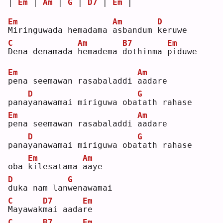
| 
Em
 | 
Am
 | 
G
 | 
D7
 | 
Em
 |
Em
Am
D
M
iringuwada hemadama 
a
sbandum 
k
eruwe
C
Am
B7
Em
D
ena denamada 
h
emadema 
d
othinma 
p
iduwe
Em
Am
p
ena seemawan rasabaladdi 
a
adare
D
G
pana
y
anawamai miriguwa oba
t
ath rahase
Em
Am
p
ena seemawan rasabaladdi 
a
adare
D
G
pana
y
anawamai miriguwa oba
t
ath rahase
Em
Am
oba 
k
ilesatama 
a
aye
D
G
d
uka nam lan
w
enawamai
C
D7
Em
M
ayawak
m
ai aada
r
e  
C
B7
Em