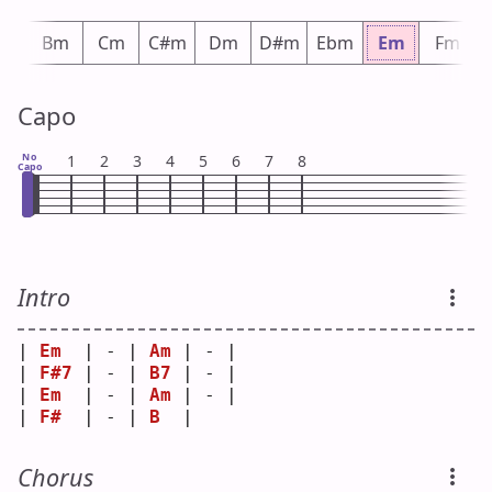
bm
Bm
Cm
C#m
Dm
D#m
Ebm
Em
Fm
Capo
No
1
2
3
4
5
6
7
8
Capo
Intro
| 
Em
  | - | 
Am
 | - |
| 
F#7
 | - | 
B7
 | - |
| 
Em
  | - | 
Am
 | - |
| 
F#
  | - | 
B
  |   
Chorus