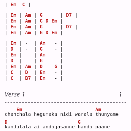
| 
Em
C
 |
| 
Em
 | 
Am
 | 
G
      | 
D7
 |
| 
Em
 | 
Am
 | 
G
-
D
-
Em
 |    
| 
Em
 | 
Am
 | 
G
      | 
D7
 |
| 
Em
 | 
Am
 | 
G
-
D
-
Em
 |    
| 
Em
 | -  | 
Am
 | - |
| 
D
  | -  | 
G
  | - |
| 
Em
 | -  | 
Am
 | - |
| 
D
  | -  | 
G
  | - |
| 
Em
 | 
Am
 | 
D
  | 
G
 |
| 
C
  | 
D
  | 
Em
 | - |
| 
C
  | 
B7
 | 
Em
 | - |
Verse 1
Em
Am
chan
c
hala hegumaka nidi warala 
t
hunyame
D
G
k
andulata ai andagasanne 
h
anda paane