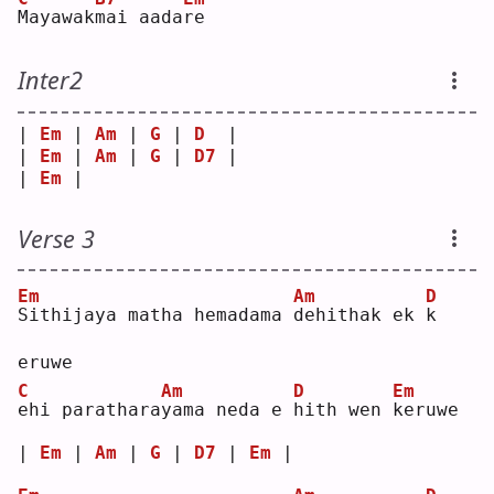
M
ayawak
m
ai aada
r
e  
Inter2
| 
Em
 | 
Am
 | 
G
 | 
D
  |
| 
Em
 | 
Am
 | 
G
 | 
D7
 |
| 
Em
 |    
Verse 3
Em
Am
D
S
ithijaya matha hemadama 
d
ehithak ek 
k
eruwe
C
Am
D
Em
e
hi parathara
y
ama neda e 
h
ith wen 
k
eruwe
| 
Em
 | 
Am
 | 
G
 | 
D7
 | 
Em
 |