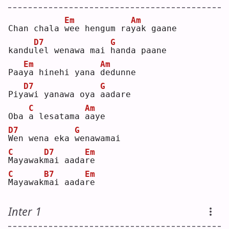
Em
Am
Chan chala 
w
ee hengum ra
y
ak gaane
D7
G
kandu
l
el wenawa mai 
h
anda paane
Em
Am
Paa
y
a hinehi yana 
d
edunne
D7
G
Piy
a
wi yanawa oya 
a
adare
C
Am
Oba 
a
 lesatama 
a
aye
D7
G
W
en wena eka 
w
enawamai
C
D7
Em
M
ayawak
m
ai aada
r
e  
C
B7
Em
M
ayawak
m
ai aada
r
e  
Inter 1