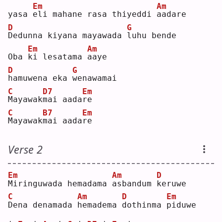
Em
Am
yasa 
e
li mahane rasa thiyeddi 
a
adare
D
G
D
edunna kiyana mayawada 
l
uhu bende
Em
Am
Oba 
k
i lesatama 
a
aye
D
G
h
amuwena eka 
w
enawamai
C
D7
Em
M
ayawak
m
ai aada
r
e  
C
B7
Em
M
ayawak
m
ai aada
r
e  
Verse 2
Em
Am
D
M
iringuwada hemadama 
a
sbandum 
k
eruwe
C
Am
D
Em
D
ena denamada 
h
emadema 
d
othinma 
p
iduwe