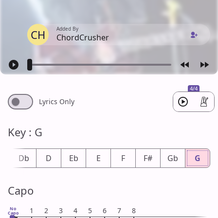
Added By
CH
ChordCrusher
4/4
Lyrics Only
Key : G
#
Db
D
Eb
E
F
F#
Gb
G
Capo
No
1
2
3
4
5
6
7
8
Capo