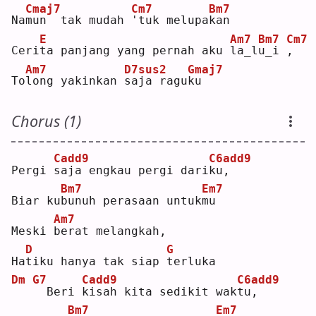
Cmaj7
Cm7
Bm7
Na
m
un  tak mudah 
'
tuk melupa
k
an 
E
Am7
Bm7
Cm7
Ceri
t
a panjang yang pernah aku 
l
a_l
u
_i 
,
Am7
D7sus2
Gmaj7
To
l
ong yakinkan 
s
aja ragu
k
u   
Chorus (1)
Cadd9
C6add9
Pergi 
s
aja engkau pergi dari
k
u,   
Bm7
Em7
Biar ku
b
unuh perasaan untuk
m
u  
Am7
Meski 
b
erat melangkah,
D
G
Ha
t
iku hanya tak siap 
t
erluka
Dm
G7
Cadd9
C6add9
 Beri 
k
isah kita sedikit wak
t
u,   
Bm7
Em7