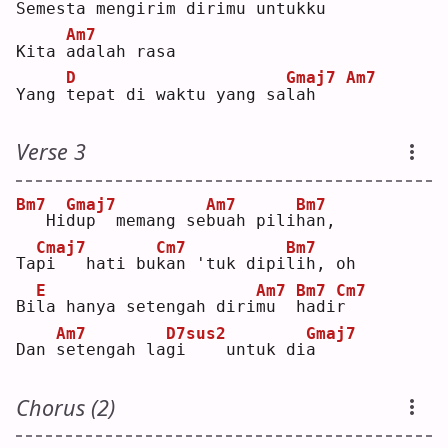
Semesta 
m
engirim dirimu untuk
k
u  
Am7
Kita 
a
dalah rasa
D
Gmaj7
Am7
Yang 
t
epat di waktu yang sa
l
ah   
Verse 3
Bm7
Gmaj7
Am7
Bm7
  Hi
d
up  memang se
b
uah pili
h
an,
Cmaj7
Cm7
Bm7
Ta
p
i   hati bu
k
an 'tuk dipi
l
ih, oh
E
Am7
Bm7
Cm7
Bi
l
a hanya setengah diri
m
u  
h
adi
r
Am7
D7sus2
Gmaj7
Dan 
s
etengah la
g
i    untuk di
a
Chorus (2)