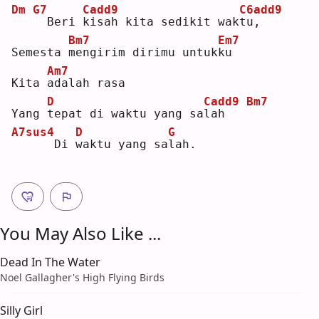
Dm
G7
Cadd9
C6add9
 Beri 
k
isah kita sedikit wak
t
u,   
Bm7
Em7
Semesta 
m
engirim dirimu untuk
k
u  
Am7
Kita 
a
dalah rasa
D
Cadd9
Bm7
Yang 
t
epat di waktu yang sa
l
ah   
A7sus4
D
G
     Di 
w
aktu yang sa
l
ah.
You May Also Like ...
Dead In The Water
Noel Gallagher's High Flying Birds
Silly Girl