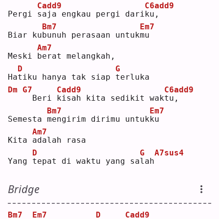
Cadd9
C6add9
Pergi 
s
aja engkau pergi dari
k
u,   
Bm7
Em7
Biar ku
b
unuh perasaan untuk
m
u  
Am7
Meski 
b
erat melangkah,
D
G
Ha
t
iku hanya tak siap 
t
erluka
Dm
G7
Cadd9
C6add9
 Beri 
k
isah kita sedikit wak
t
u,   
Bm7
Em7
Semesta 
m
engirim dirimu untuk
k
u  
Am7
Kita 
a
dalah rasa
D
G
A7sus4
Yang 
t
epat di waktu yang sa
l
ah
Bridge
Bm7
Em7
D
Cadd9