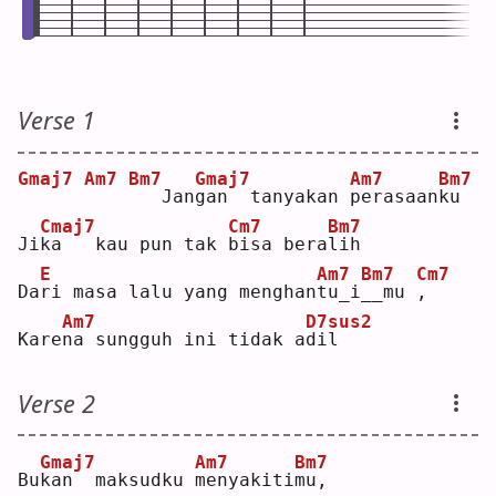
Verse 1
Gmaj7
Am7
Bm7
Gmaj7
Am7
Bm7
  Jan
g
an  tanyakan 
p
erasaan
k
u  
Cmaj7
Cm7
Bm7
Ji
k
a   kau pun tak 
b
isa bera
l
ih 
E
Am7
Bm7
Cm7
Da
r
i masa lalu yang menghan
t
u_i
_
_mu 
,
Am7
D7sus2
Kare
n
a sungguh ini tidak a
d
il 
Verse 2
Gmaj7
Am7
Bm7
Bu
k
an  maksudku 
m
enyakiti
m
u, 