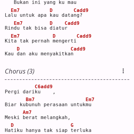
  Bu
k
an ini yang 
k
u mau
Em7
D
Cadd9
La
l
u untuk apa 
k
au data
n
g? 
Em7
D
Cadd9
Rin
d
u tak bisa 
d
iatu
r
Em7
D
Cadd9
Ki
t
a tak pernah 
m
engerti
D
Cadd9
Kau 
d
an aku menyakitka
n
Chorus (3)
C6add9
Pergi dari
k
u    ,
Bm7
Em7
Biar ku
b
unuh perasaan untuk
m
u  
Am7
Meski 
b
erat melangkah,
D
G
Ha
t
iku hanya tak siap 
t
erluka